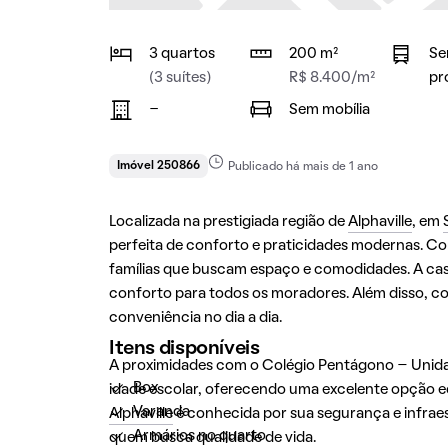
3 quartos
200 m²
Se
(3 suítes)
R$ 8.400/m²
pr
-
Sem mobília
Imóvel 250866
Publicado há mais de 1 ano
Localizada na prestigiada região de
Alphaville
, em
perfeita de conforto e praticidades modernas. Co
famílias que buscam espaço e comodidades. A casa
conforto para todos os moradores. Além disso, 
conveniência no dia a dia.
Itens disponíveis
A proximidades com o Colégio Pentágono – Uni
Box
idade escolar, oferecendo uma excelente opção e
Varanda
Alphaville
é conhecida por sua segurança e infrae
Armários no quarto
quem busca qualidade de vida.