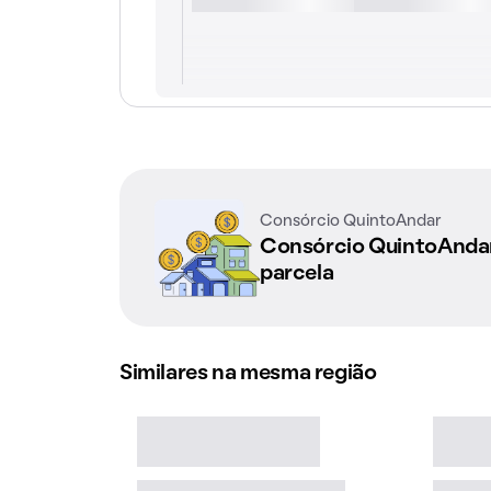
Consórcio QuintoAndar
Consórcio QuintoAnd
parcela
Similares na mesma região