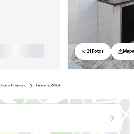
21 Fotos
Map
ndonça Drumond
Imóvel 256084