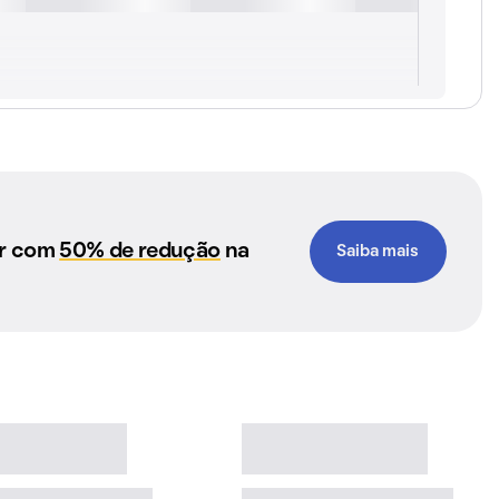
ar com
50% de redução
na
Saiba mais