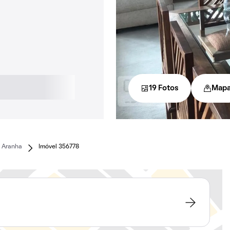
19 Fotos
Map
E Aranha
Imóvel 356778