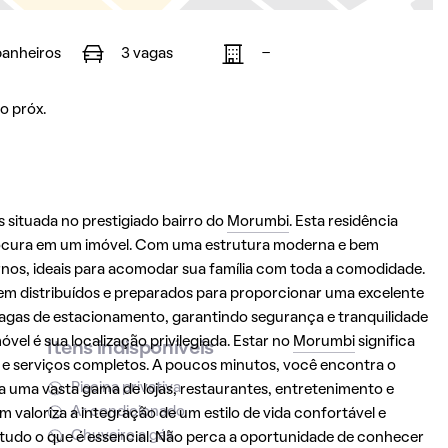
banheiros
3 vagas
-
o próx.
 situada no prestigiado bairro do
Morumbi
. Esta residência
rocura em um imóvel. Com uma estrutura moderna e bem
rnos, ideais para acomodar sua família com toda a comodidade.
bem distribuídos e preparados para proporcionar uma excelente
 vagas de estacionamento, garantindo segurança e tranquilidade
óvel é sua localização privilegiada. Estar no
Morumbi
significa
Itens indisponíveis
a e serviços completos. A poucos minutos, você encontra o
Piscina privativa
a uma vasta gama de lojas, restaurantes, entretenimento e
Ar condicionado
em valoriza a integração de um estilo de vida confortável e
Chuveiro a gás
 tudo o que é essencial. Não perca a oportunidade de conhecer