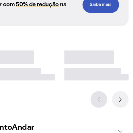
ar com
50% de redução
na
Saiba mais
intoAndar