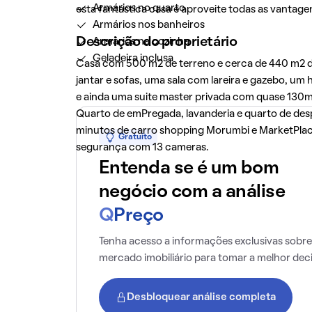
Armários no quarto
esta fantástica casa e aproveite todas as vantagen
Armários nos banheiros
Descrição do proprietário
Armários na cozinha
Geladeira inclusa
Casa com 500 m2 de terreno e cerca de 440 m2 de
jantar e sofas, uma sala com lareira e gazebo, u
e ainda uma suite master privada com quase 130m2,
Quarto de emPregada, lavanderia e quarto de despe
minutos de carro shopping Morumbi e MarketPlace
Gratuito
segurança com 13 cameras.
Entenda se é um bom
negócio com a análise
Q
Preço
Tenha acesso a informações exclusivas sobre
mercado imobiliário para tomar a melhor dec
Desbloquear análise completa