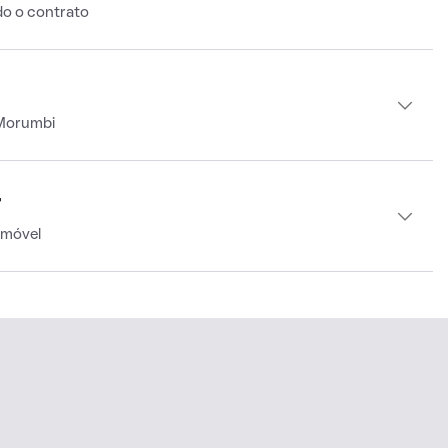
o o contrato
 Morumbi
r
imóvel