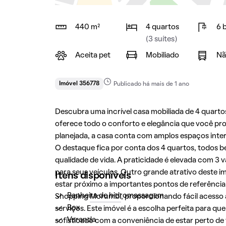
440 m²
4 quartos
6 
(3 suítes)
Aceita pet
Mobiliado
Nã
Imóvel 356778
Publicado há mais de 1 ano
Descubra uma incrível casa mobiliada de 4 quartos
oferece todo o conforto e elegância que você p
planejada, a casa conta com amplos espaços inte
O destaque fica por conta dos 4 quartos, todos 
qualidade de vida. A praticidade é elevada com 3
para seus veículos. Outro grande atrativo deste im
Itens disponíveis
estar próximo a importantes pontos de referênci
Banheira de hidromassagem
Shopping
Morumbi
, proporcionando fácil acesso 
Box
serviços. Este imóvel é a escolha perfeita para qu
Varanda
sofisticado com a conveniência de estar perto de