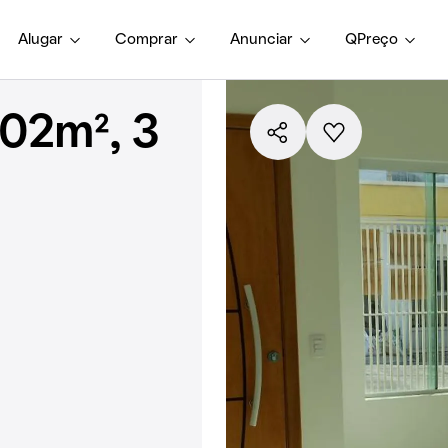
Alugar
Comprar
Anunciar
QPreço
02m², 3