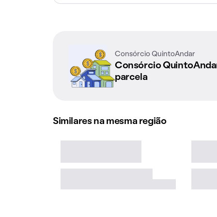
Consórcio QuintoAndar
Consórcio QuintoAnd
parcela
Similares na mesma região