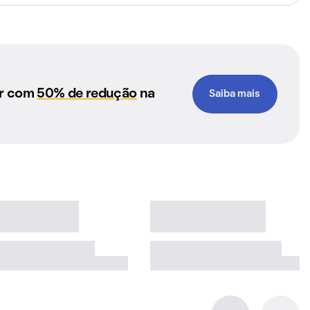
ar com
50% de redução
na
Saiba mais