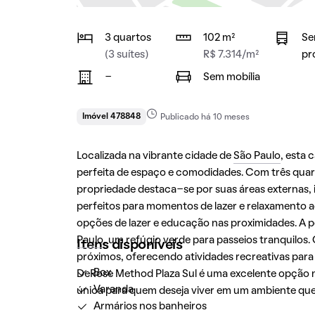
3 quartos
102 m²
Se
(3 suítes)
R$ 7.314/m²
pr
-
Sem mobília
Imóvel 478848
Publicado há 10 meses
Localizada na vibrante cidade de
São Paulo
, esta
perfeita de espaço e comodidades. Com três quarto
propriedade destaca-se por suas áreas externas,
perfeitos para momentos de lazer e relaxamento ao a
opções de lazer e educação nas proximidades. A 
Paulo
, um refúgio verde para passeios tranquilos
Itens disponíveis
próximos, oferecendo atividades recreativas para
Box
DeRose Method Plaza Sul é uma excelente opção 
Varanda
única para quem deseja viver em um ambiente qu
Armários nos banheiros