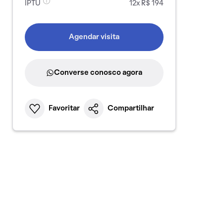
IPTU
12x R$ 194
Agendar visita
Converse conosco agora
Favoritar
Compartilhar