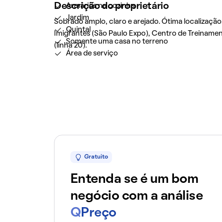
Descrição do proprietário
Armários na cozinha
Jardim
Sobrado amplo, claro e arejado. Ótima localizaçã
Quintal
Imigrantes (São Paulo Expo), Centro de Treiname
Somente uma casa no terreno
(linha 20).
Área de serviço
Gratuito
Entenda se é um bom
negócio com a análise
Q
Preço