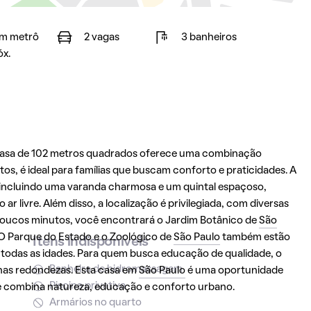
m metrô
2 vagas
3 banheiros
óx.
 casa de 102 metros quadrados oferece uma combinação
s, é ideal para famílias que buscam conforto e praticidades. A
 incluindo uma varanda charmosa e um quintal espaçoso,
r livre. Além disso, a localização é privilegiada, com diversas
poucos minutos, você encontrará o Jardim Botânico de
São
. O Parque do Estado e o Zoológico de
São Paulo
também estão
Itens indisponíveis
 todas as idades. Para quem busca educação de qualidade, o
Banheira de hidromassagem
nas redondezas. Esta casa em
São Paulo
é uma oportunidade
Piscina privativa
e combina natureza, educação e conforto urbano.
Armários no quarto