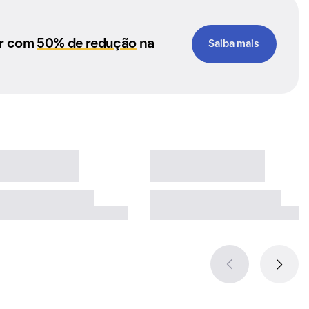
ar com
50% de redução
na
Saiba mais