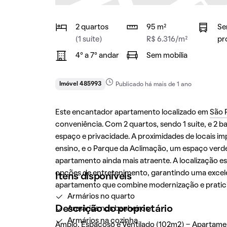
2 quartos
95 m²
Se
(1 suíte)
R$ 6.316/m²
pr
4° a 7° andar
Sem mobília
Imóvel 485993
Publicado há mais de 1 ano
Este encantador apartamento localizado em
São 
conveniência. Com 2 quartos, sendo 1 suíte, e 2 ban
espaço e privacidade. A proximidades de locais 
ensino, e o Parque da Aclimação, um espaço verde p
apartamento ainda mais atraente. A localização es
opções de entretenimento, garantindo uma excele
Itens disponíveis
apartamento que combine modernização e praticid
Armários no quarto
Descrição do proprietário
Armários nos banheiros
Armários na cozinha
Amplo, Espaçoso e Ventilado (102m2) - Apartamento