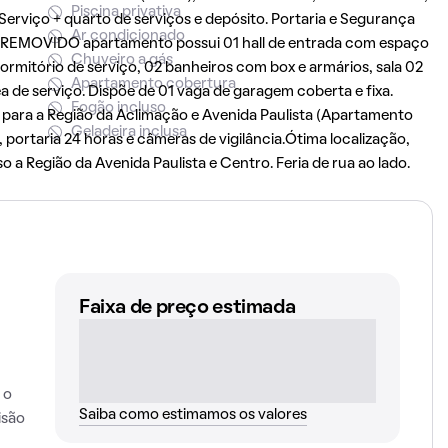
Piscina privativa
erviço + quarto de serviços e depósito. Portaria e Segurança
Ar condicionado
_REMOVIDO apartamento possui 01 hall de entrada com espaço
Chuveiro a gás
dormitório de serviço, 02 banheiros com box e armários, sala 02
Apartamento cobertura
 de serviço. Dispõe de 01 vaga de garagem coberta e fixa.
Fogão incluso
a para a Região da Aclimação e Avenida Paulista (Apartamento
Geladeira inclusa
, portaria 24 horas e câmeras de vigilância.Ótima localização,
 a Região da Avenida Paulista e Centro. Feria de rua ao lado.
Faixa de preço estimada
 o
Saiba como estimamos os valores
isão