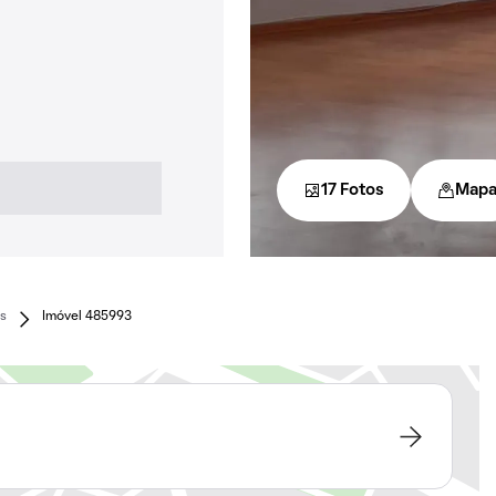
17 Fotos
Map
s
Imóvel 485993