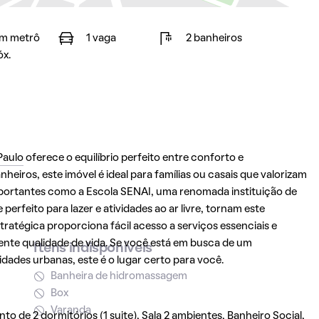
m metrô
1 vaga
2 banheiros
óx.
Paulo
oferece o equilíbrio perfeito entre conforto e
heiros, este imóvel é ideal para famílias ou casais que valorizam
importantes como a Escola SENAI, uma renomada instituição de
erfeito para lazer e atividades ao ar livre, tornam este
tratégica proporciona fácil acesso a serviços essenciais e
nte qualidade de vida. Se você está em busca de um
Itens indisponíveis
ades urbanas, este é o lugar certo para você.
Banheira de hidromassagem
Box
Varanda
 de 2 dormitórios (1 suite), Sala 2 ambientes, Banheiro Social,