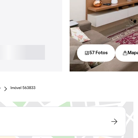
57 Fotos
Map
o
Imóvel 563833