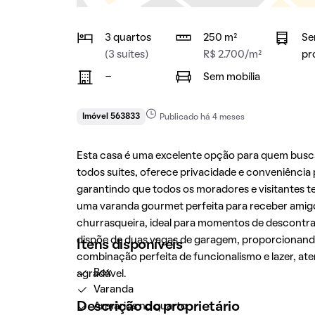
3 quartos
250 m²
Se
(3 suítes)
R$ 2.700/m²
pr
-
Sem mobília
Imóvel 563833
Publicado há 4 meses
Esta casa é uma excelente opção para quem busc
todos suítes, oferece privacidade e conveniência 
garantindo que todos os moradores e visitantes t
uma varanda gourmet perfeita para receber amigo
churrasqueira, ideal para momentos de descontra
dispõe de duas vagas de garagem, proporcionand
Itens disponíveis
combinação perfeita de funcionalismo e lazer, a
Box
agradável.
Varanda
Descrição do proprietário
Armários no quarto