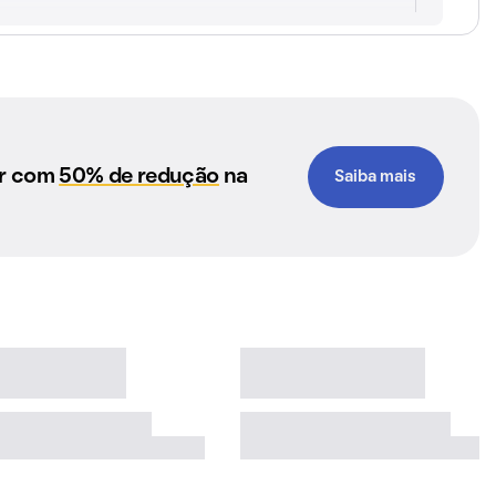
ar com
50% de redução
na
Saiba mais