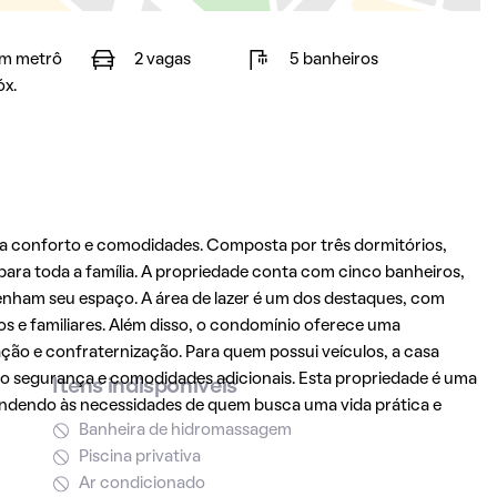
m metrô
2 vagas
5 banheiros
óx.
a conforto e comodidades. Composta por três dormitórios,
para toda a família. A propriedade conta com cinco banheiros,
enham seu espaço. A área de lazer é um dos destaques, com
s e familiares. Além disso, o condomínio oferece uma
ção e confraternização. Para quem possui veículos, a casa
o segurança e comodidades adicionais. Esta propriedade é uma
Itens indisponíveis
tendendo às necessidades de quem busca uma vida prática e
Banheira de hidromassagem
Piscina privativa
Ar condicionado