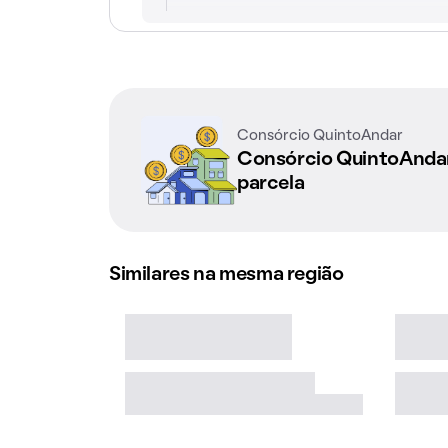
Consórcio QuintoAndar
Consórcio QuintoAnd
parcela
Similares na mesma região