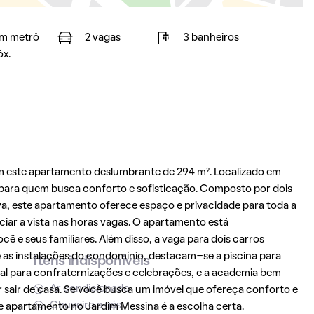
m metrô
2 vagas
3 banheiros
óx.
 este apartamento deslumbrante de 294 m². Localizado em
o para quem busca conforto e sofisticação. Composto por dois
va, este apartamento oferece espaço e privacidade para toda a
eciar a vista nas horas vagas. O apartamento está
 e seus familiares. Além disso, a vaga para dois carros
as instalações do condomínio, destacam-se a piscina para
Itens indisponíveis
eal para confraternizações e celebrações, e a academia bem
Ar condicionado
 sair de casa. Se você busca um imóvel que ofereça conforto e
Chuveiro a gás
se apartamento no
Jardim Messina
é a escolha certa.