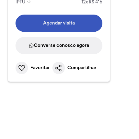
IPTU
12x R$ 416
Agendar visita
Converse conosco agora
Favoritar
Compartilhar