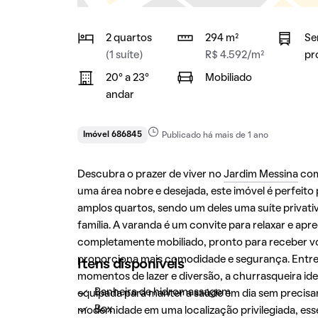
2 quartos
294 m²
Se
(1 suíte)
R$ 4.592/m²
pr
20° a 23°
Mobiliado
andar
Imóvel 686845
Publicado há mais de 1 ano
Descubra o prazer de viver no
Jardim Messina
com
uma área nobre e desejada, este imóvel é perfeit
amplos quartos, sendo um deles uma suíte privati
família. A varanda é um convite para relaxar e apr
completamente mobiliado, pronto para receber você
proporciona mais comodidade e segurança. Entre 
Itens disponíveis
momentos de lazer e diversão, a churrasqueira id
Banheira de hidromassagem
equipada para manter a saúde em dia sem precisar
Box
modernidade em uma localização privilegiada, es