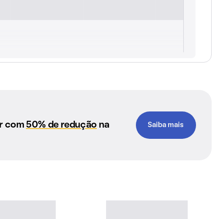
ar com
50% de redução
na
Saiba mais