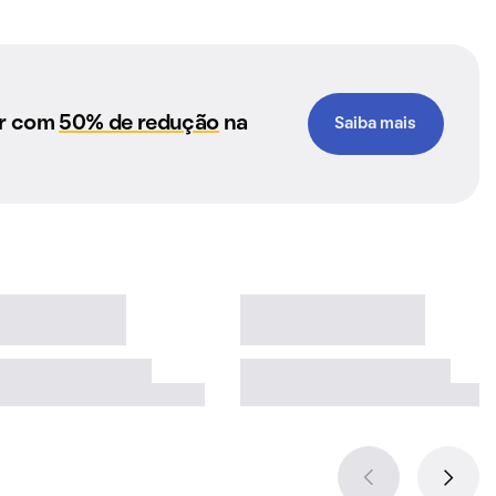
ar com
50% de redução
na
Saiba mais