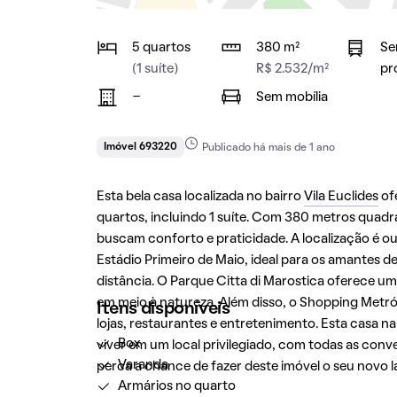
5 quartos
380 m²
Se
(1 suíte)
R$ 2.532/m²
pr
-
Sem mobília
Imóvel 693220
Publicado há mais de 1 ano
Esta bela casa localizada no bairro
Vila Euclides
of
quartos, incluindo 1 suíte. Com 380 metros quadrad
buscam conforto e praticidade. A localização é o
Estádio Primeiro de Maio, ideal para os amantes de
distância. O Parque Citta di Marostica oferece u
em meio à natureza. Além disso, o Shopping Metró
Itens disponíveis
lojas, restaurantes e entretenimento. Esta casa n
Box
viver em um local privilegiado, com todas as con
Varanda
perca a chance de fazer deste imóvel o seu novo la
Armários no quarto