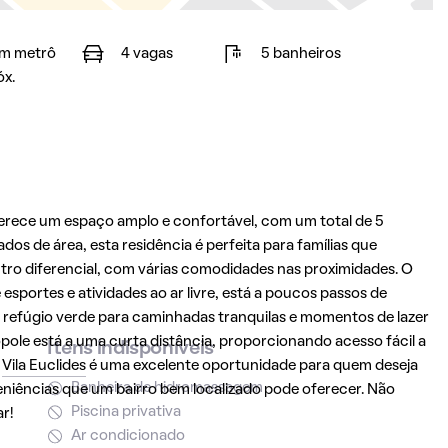
m metrô
4 vagas
5 banheiros
óx.
erece um espaço amplo e confortável, com um total de 5
os de área, esta residência é perfeita para famílias que
utro diferencial, com várias comodidades nas proximidades. O
 esportes e atividades ao ar livre, está a poucos passos de
m refúgio verde para caminhadas tranquilas e momentos de lazer
pole está a uma curta distância, proporcionando acesso fácil a
Itens indisponíveis
a
Vila Euclides
é uma excelente oportunidade para quem deseja
Banheira de hidromassagem
veniências que um bairro bem localizado pode oferecer. Não
Piscina privativa
r!
Ar condicionado