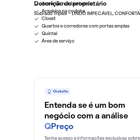
Descrição do proprietário
Armários nos banheiros
Armários na cozinha
Sobrado Triplex - LINDO IMPECÁVEL, CONFORTÁVE
Closet
Quartos e corredores com portas amplas
Quintal
Área de serviço
Gratuito
Entenda se é um bom
negócio com a análise
Q
Preço
Tenha acesso a informações exclusivas sobre