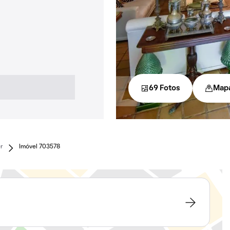
69 Fotos
Map
r
Imóvel 703578