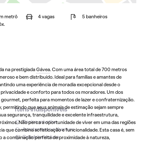
m metrô
4 vagas
5 banheiros
óx.
da na prestigiada
Gávea
. Com uma área total de 700 metros
roso e bem distribuído. Ideal para famílias e amantes de
antindo uma experiência de moradia excepcional desde o
o privacidade e conforto para todos os moradores. Um dos
 gourmet, perfeita para momentos de lazer e confraternização.
ly, permitindo que seus animais de estimação sejam sempre
Itens indisponíveis
ua segurança, tranquilidade e excelente infraestrutura,
Piscina privativa
próximos. Não perca a oportunidade de viver em uma das regiões
Apartamento cobertura
ia que combina sofisticação e funcionalidade. Esta casa é, sem
Geladeira inclusa
o a combinação perfeita de proximidade à natureza,