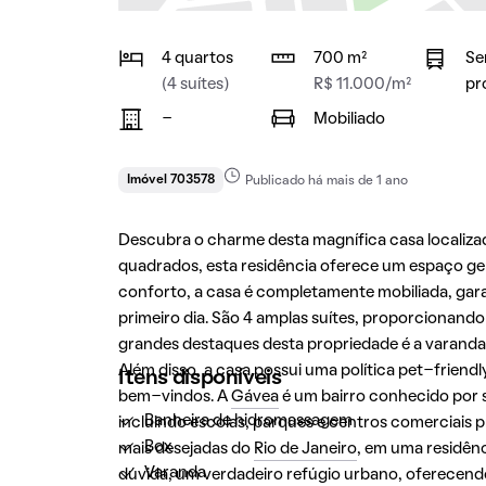
4 quartos
700 m²
Se
(4 suítes)
R$ 11.000/m²
pr
-
Mobiliado
Imóvel 703578
Publicado há mais de 1 ano
Descubra o charme desta magnífica casa localiza
quadrados, esta residência oferece um espaço gene
conforto, a casa é completamente mobiliada, gar
primeiro dia. São 4 amplas suítes, proporcionand
grandes destaques desta propriedade é a varanda
Além disso, a casa possui uma política pet-friend
Itens disponíveis
bem-vindos. A
Gávea
é um bairro conhecido por s
Banheira de hidromassagem
incluindo escolas, parques e centros comerciais 
Box
mais desejadas do
Rio de Janeiro
, em uma residênc
Varanda
dúvida, um verdadeiro refúgio urbano, oferecend