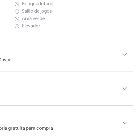
Brinquedoteca
Salão de jogos
Área verde
Elevador
Gávea
oria gratuita para compra