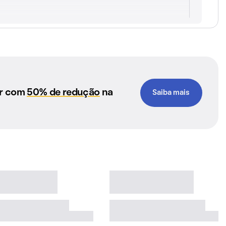
ar com
50% de redução
na
Saiba mais