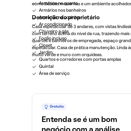
Armários no quarto
comodidades modernas e um ambiente acolhedor
Armários nos banheiros
Descrição do proprietário
Armários na cozinha
Ar condicionado
Casa espetacular de 3 andares, com vistas lindíssi
Chuveiro a gás
com terreno acima do nível da rua, trazendo mais
Fogão incluso
quartos e banheiros de empregada, espaço grande
Closet
espetacular. Casa de prática manutenção. Linda ár
Jardim
muito verde e muro com orquídeas.
Quartos e corredores com portas amplas
Quintal
Área de serviço
Gratuito
Entenda se é um bom
negócio com a análise