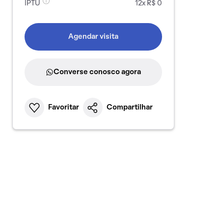
IPTU
12x R$ 0
Agendar visita
Converse conosco agora
Favoritar
Compartilhar