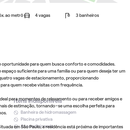
óx. ao metrô
4 vagas
3 banheiros
e oportunidade para quem busca conforto e comodidades.
 espaço suficiente para uma família ou para quem deseja ter um
m quatro vagas de estacionamento, proporcionando
u para quem recebe visitas com frequência.
ideal para momentos de relaxamento ou para receber amigos e
Itens indisponíveis
imais de estimação, tornando-se uma escolha perfeita para
Banheira de hidromassagem
hos.
Piscina privativa
Ar condicionado
 Situada em
São Paulo
, a residência está próxima de importantes