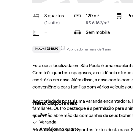
3 quartos
120 m²
Pr
(1 suíte)
R$ 6.167/m²
-
Sem mobília
Imóvel 741839
Publicado há mais de 1 ano
Esta casa localizada em
São Paulo
é uma excelent
Com três quartos espaçosos, a residência oferece
escritório em casa. Além disso, a casa conta co
conveniência para famílias com vários veículos o
A propriedade possui uma varanda encantadora, 
Itens disponíveis
familiares. Outro destaque é a permissão para an
Box
quem não abre mão da companhia de seus bichin
Varanda
Armários no quarto
A localização é um dos pontos fortes desta casa.