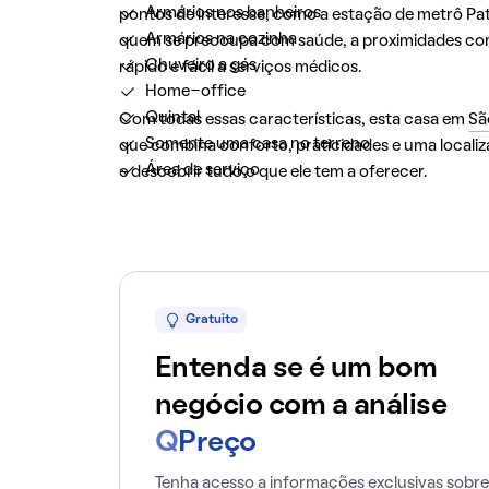
Armários nos banheiros
pontos de interesse, como a estação de metrô Patr
Armários na cozinha
quem se preocupa com saúde, a proximidades com
Chuveiro a gás
rápido e fácil a serviços médicos.
Home-office
Quintal
Com todas essas características, esta casa em
Sã
Somente uma casa no terreno
que combina conforto, praticidades e uma locali
Área de serviço
e descobrir tudo o que ele tem a oferecer.
Gratuito
Entenda se é um bom
negócio com a análise
Q
Preço
Tenha acesso a informações exclusivas sobre