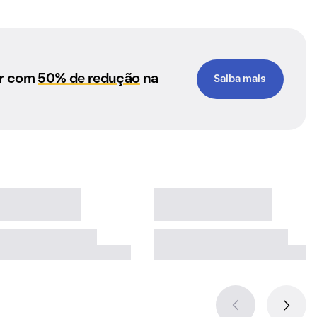
ar com
50% de redução
na
Saiba mais