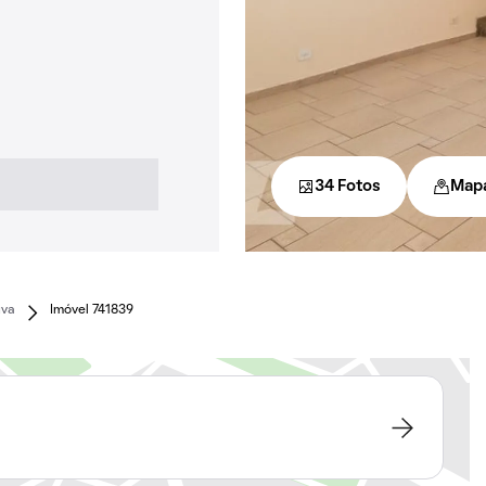
34 Fotos
Map
uva
Imóvel 741839