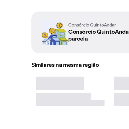
Consórcio QuintoAndar
Consórcio QuintoAnd
parcela
Similares na mesma região