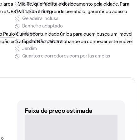
Apartamento cobertura
iarca - Vila Ré, que facilita o deslocamento pela cidade. Para
Fogão incluso
 a UBS Patriarca é um grande benefício, garantindo acesso
Geladeira inclusa
Banheiro adaptado
Closet
o Paulo
é uma oportunidade única para quem busca um imóvel
Cozinha americana
zação estratégica. Não perca a chance de conhecer este imóvel
Jardim
Quartos e corredores com portas amplas
Faixa de preço estimada
 o