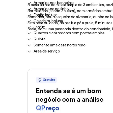
Armários nos banheiros
A casa térrea com sala ampla de 3 ambientes, coz
Armários na cozinha
dormitórios (sendo 2 suítes), com armários embutid
Fogão incluso
cômodos, churrasqueira de alvenaria, ducha na la
Geladeira inclusa
está bem cuidada, dá pra ir a pé a praia, 5 minut
Jardim
praia, com uma passarela dentro do condomínio, i
Quartos e corredores com portas amplas
Quintal
Somente uma casa no terreno
Área de serviço
Gratuito
Entenda se é um bom
negócio com a análise
Q
Preço