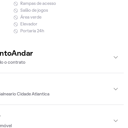
Rampas de acesso
Salão de jogos
Área verde
Elevador
Portaria 24h
intoAndar
o o contrato
alneario Cidade Atlantica
r
imóvel