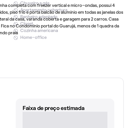
Chuveiro a gás
inha completa com freezer vertical e micro-ondas, possui 4
Apartamento cobertura
os, piso frio e porta balcão de alumínio em todas as janelas dos
Banheiro adaptado
teral da casa, varanda coberta e garagem para 2 carros. Casa
Closet
os. Fica no Condomínio portal do Guarujá, menos de 1 quadra da
Cozinha americana
ndo praia
Home-office
Faixa de preço estimada