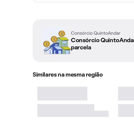
Consórcio QuintoAndar
Consórcio QuintoAnd
parcela
Similares na mesma região