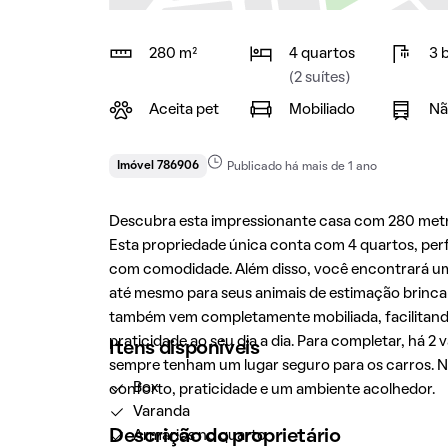
280 m²
4 quartos
3 
(2 suítes)
Aceita pet
Mobiliado
Nã
Imóvel 786906
Publicado há mais de 1 ano
Descubra esta impressionante casa com 280 metr
Esta propriedade única conta com 4 quartos, perf
com comodidade. Além disso, você encontrará um q
até mesmo para seus animais de estimação brincar
também vem completamente mobiliada, facilitan
praticidade ao seu dia a dia. Para completar, há 
Itens disponíveis
sempre tenham um lugar seguro para os carros. N
Box
conforto, praticidade e um ambiente acolhedor.
Varanda
Descrição do proprietário
Armários no quarto