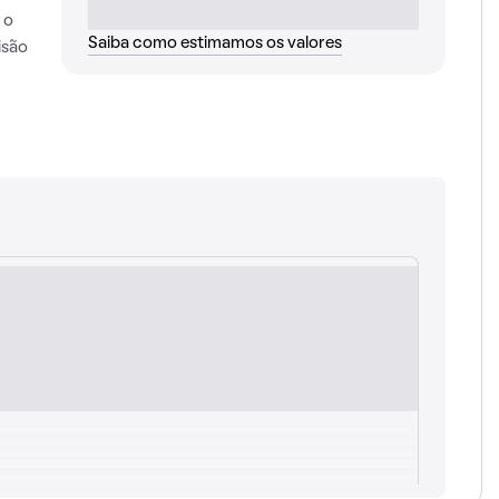
 o
Saiba como estimamos os valores
isão