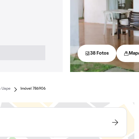
38 Fotos
Map
a Uape
Imóvel 786906