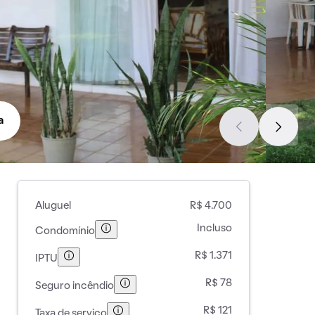
a
Aluguel
R$ 4.700
Incluso
Condomínio
R$ 1.371
IPTU
R$ 78
Seguro incêndio
R$ 121
Taxa de serviço