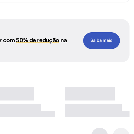
ar com
50% de redução
na
Saiba mais