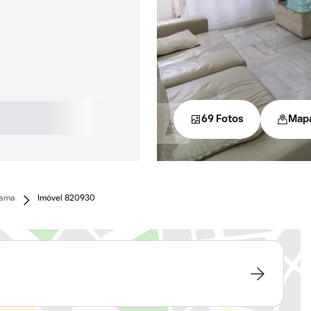
69 Fotos
Map
Gama
Imóvel 820930