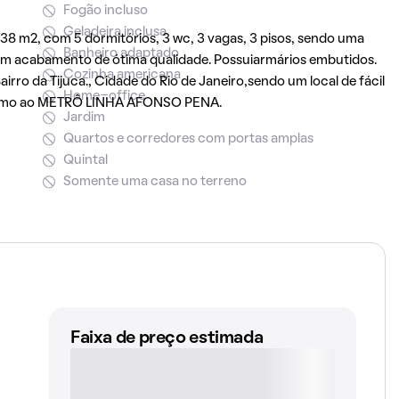
Fogão incluso
Geladeira inclusa
38 m2, com 5 dormitórios, 3 wc, 3 vagas, 3 pisos, sendo uma
Banheiro adaptado
Tem acabamento de ótima qualidade. Possuiarmários embutidos.
Cozinha americana
rro da Tijuca., Cidade do Rio de Janeiro,sendo um local de fácil
Home-office
róximo ao METRÔ LINHA AFONSO PENA.
Jardim
Quartos e corredores com portas amplas
Quintal
Somente uma casa no terreno
Faixa de preço estimada