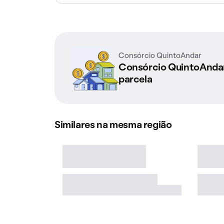
Consórcio QuintoAndar
Consórcio QuintoAnd
parcela
Similares na mesma região