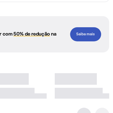
ar com
50% de redução
na
Saiba mais