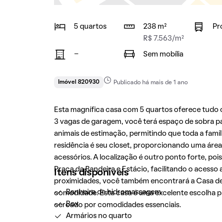
5 quartos
238 m²
Pr
R$ 7.563/m²
-
Sem mobília
Imóvel 820930
Publicado há mais de 1 ano
Esta magnífica casa com 5 quartos oferece tudo 
3 vagas de garagem, você terá espaço de sobra par
animais de estimação, permitindo que toda a famíl
residência é seu closet, proporcionando uma área
acessórios. A localização é outro ponto forte, po
Praça da Bandeira e Estácio, facilitando o acesso 
Itens disponíveis
proximidades, você também encontrará a Casa de
Banheira de hidromassagem
comodidade. Esta casa é uma excelente escolha p
Box
cercado por comodidades essenciais.
Armários no quarto