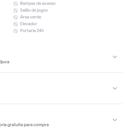
Rampas de acesso
Salão de jogos
Área verde
Elevador
Portaria 24h
ijuca
oria gratuita para compra