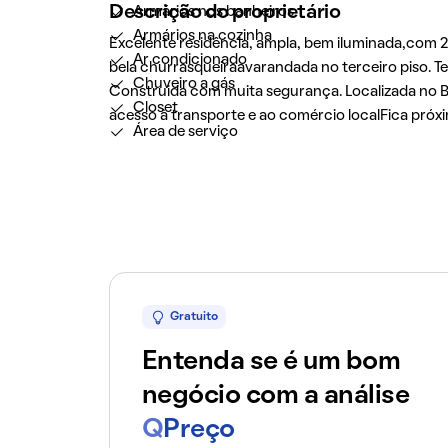
Descrição do proprietário
Armários nos banheiros
Armários na cozinha
Excelente residência, ampla, bem iluminada,com 2
Ar condicionado
bela churrasqueiraavarandada no terceiro piso. 
Chuveiro a gás
Construida com muita segurança. Localizada no Bai
Closet
acesso à transporte e ao comércio localFica p
Área de serviço
Gratuito
Entenda se é um bom
negócio com a análise
Q
Preço