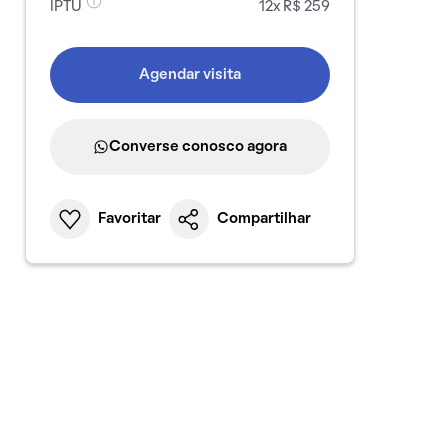
IPTU
12x R$ 259
Agendar visita
Converse conosco agora
Favoritar
Compartilhar