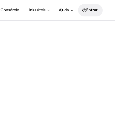
Consórcio
Links úteis
Ajuda
Entrar