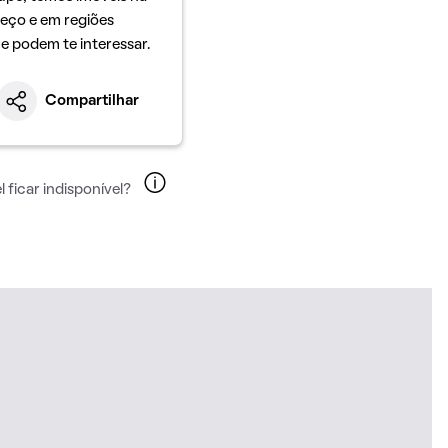
eço e em regiões
ue podem te interessar.
Compartilhar
 ficar indisponível?