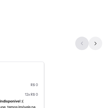
R$ 0
12x R$ 0
indisponível :(
upe, temos imóveis na