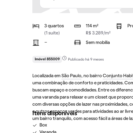
3 quartos
114 m²
Pr
(1 suíte)
R$ 3.289/m²
-
Sem mobília
Imóvel 855009
Publicado há 9 meses
Localizada em
São Paulo
, no bairro
Conjunto Habi
uma combinação de conforto e praticidades. Com 3 
buscam espaço e comodidades. Entre os diferencia
uma varanda para relaxar e um closet que proporcio
com diversas opções de lazer nas proximidades, 
e outros espaços verdes para atividades ao ar liv
Itens disponíveis
um bairro tranquilo, com acesso fácil a áreas de l
Box
Varanda