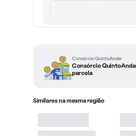
Consórcio QuintoAndar
Consórcio QuintoAnd
parcela
Similares na mesma região