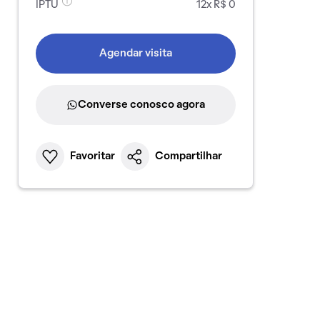
IPTU
12x R$ 0
Agendar visita
Converse conosco agora
Favoritar
Compartilhar