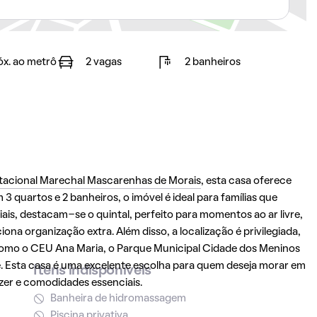
óx. ao metrô
2 vagas
2 banheiros
tacional Marechal Mascarenhas de Morais
, esta casa oferece
quartos e 2 banheiros, o imóvel é ideal para famílias que
is, destacam-se o quintal, perfeito para momentos ao ar livre,
na organização extra. Além disso, a localização é privilegiada,
como o CEU Ana Maria, o Parque Municipal Cidade dos Meninos
re. Esta casa é uma excelente escolha para quem deseja morar em
Itens indisponíveis
azer e comodidades essenciais.
Banheira de hidromassagem
Piscina privativa