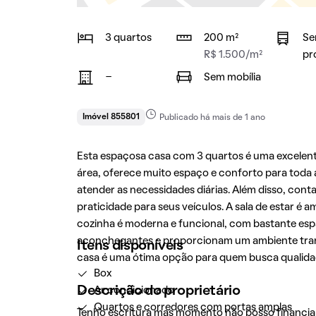
3 quartos
200 m²
Se
R$ 1.500/m²
pr
-
Sem mobília
Imóvel 855801
Publicado há mais de 1 ano
Esta espaçosa casa com 3 quartos é uma excele
área, oferece muito espaço e conforto para toda a
atender as necessidades diárias. Além disso, co
praticidade para seus veículos. A sala de estar é a
cozinha é moderna e funcional, com bastante esp
aconchegantes e proporcionam um ambiente tranqu
Itens disponíveis
casa é uma ótima opção para quem busca qualidad
Box
Descrição do proprietário
Ar condicionado
Quartos e corredores com portas amplas
Tenho escritura mas momento não posso financia