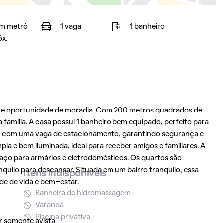
m metrô
1 vaga
1 banheiro
óx.
nte oportunidade de moradia. Com 200 metros quadrados de
 família. A casa possui 1 banheiro bem equipado, perfeito para
nta com uma vaga de estacionamento, garantindo segurança e
mpla e bem iluminada, ideal para receber amigos e familiares. A
aço para armários e eletrodomésticos. Os quartos são
ilo para descansar. Situada em um bairro tranquilo, essa
Itens indisponíveis
e de vida e bem-estar.
Banheira de hidromassagem
Varanda
Piscina privativa
r somente avista