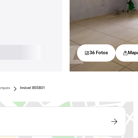
36 Fotos
Map
arques
Imóvel 855801