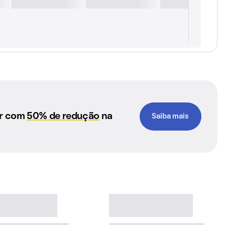
ar com
50% de redução
na
Saiba mais