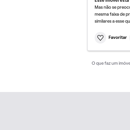
Esse imóvel está 
Mas não se preoc
mesma faixa de pr
similares a esse q
Favoritar
O que faz um imóvel