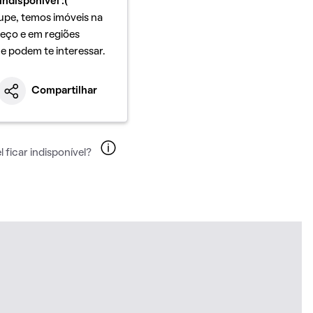
indisponível :(
upe, temos imóveis na
eço e em regiões
ue podem te interessar.
Compartilhar
 ficar indisponível?