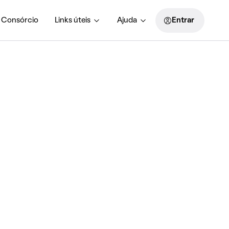
Consórcio
Links úteis
Ajuda
Entrar