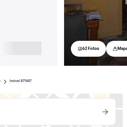
62 Fotos
Map
o
Imóvel 871487