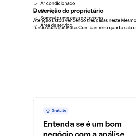
Ar condicionado
Descrição do proprietário
Quintal
Somente uma casa no terreno
Atenção Estou vendendo três casas neste Mesmo
Área de serviço
fundo duas quitinetesCom banheiro quarto sala c
Gratuito
Entenda se é um bom
negócio com a análise