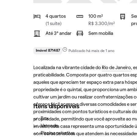
4 quartos
100 m²
Se
(1 suíte)
R$ 3.300/m²
pr
Até 3° andar
Sem mobília
Imóvel 871487
Publicado há mais de 1 ano
Localizada na vibrante cidade do
Rio de Janeiro
, 
praticabilidade. Composta por quatro quartos espa
aqueles que apreciam ter espaço extra para hósp
propriedade é o quintal, que proporciona um ambien
cultivar um jardim ou realizar confraternizações 
oferece fácil acesso a diversas comodidades e serv
Itens disponíveis
proximidades com pontos turísticos e culturais d
Box
propriedade, permitindo que você aproveite ao má
Varanda
investir, esta casa representa uma oportunidade ú
Piscina privativa
com características que atendem às necessidades