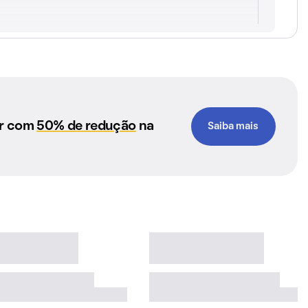
ar com
50% de redução
na
Saiba mais