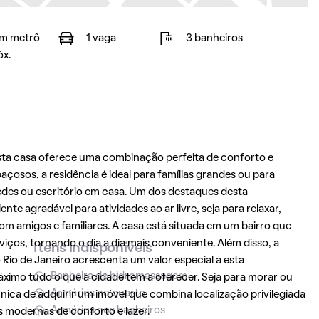
m metrô
1 vaga
3 banheiros
óx.
esta casa oferece uma combinação perfeita de conforto e
çosos, a residência é ideal para famílias grandes ou para
edes ou escritório em casa. Um dos destaques desta
te agradável para atividades ao ar livre, seja para relaxar,
com amigos e familiares. A casa está situada em um bairro que
iços, tornando o dia a dia mais conveniente. Além disso, a
Itens indisponíveis
o
Rio de Janeiro
acrescenta um valor especial a esta
Banheira de hidromassagem
ximo tudo o que a cidade tem a oferecer. Seja para morar ou
Armários no quarto
nica de adquirir um imóvel que combina localização privilegiada
Armários nos banheiros
 modernas de conforto e lazer.