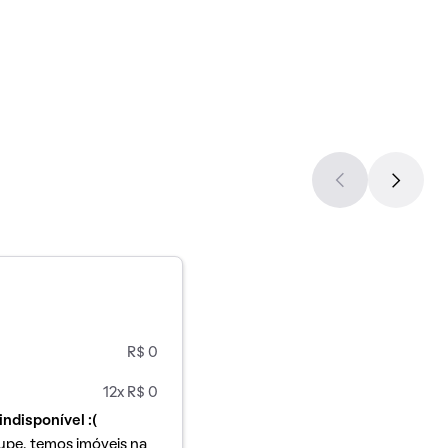
R$ 0
12x R$ 0
indisponível :(
upe, temos imóveis na