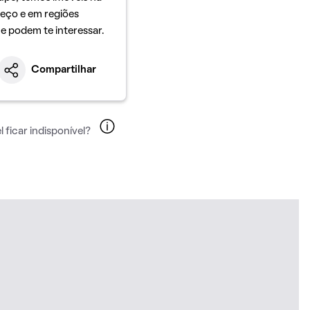
eço e em regiões
ue podem te interessar.
Compartilhar
 ficar indisponível?