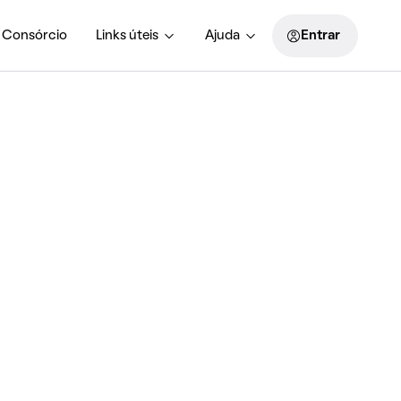
Consórcio
Links úteis
Ajuda
Entrar