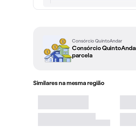
Consórcio QuintoAndar
Consórcio QuintoAnd
parcela
Similares na mesma região