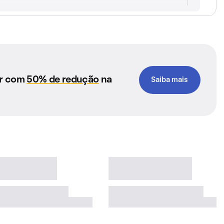
ar com
50% de redução
na
Saiba mais