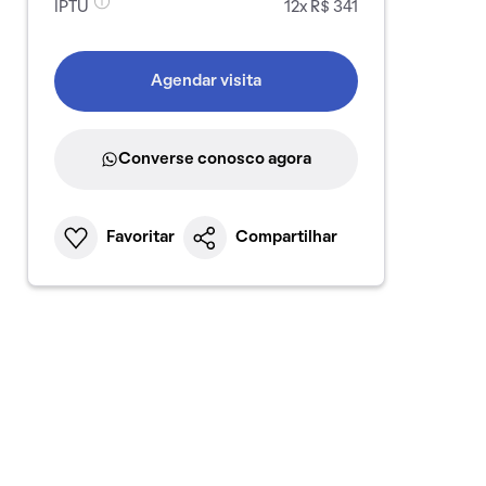
IPTU
12x R$ 341
Agendar visita
Converse conosco agora
Favoritar
Compartilhar