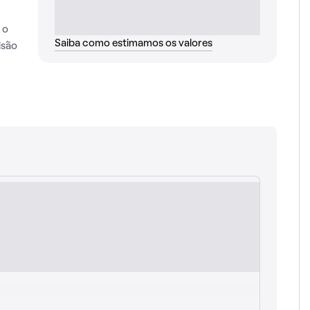
 o
Saiba como estimamos os valores
isão