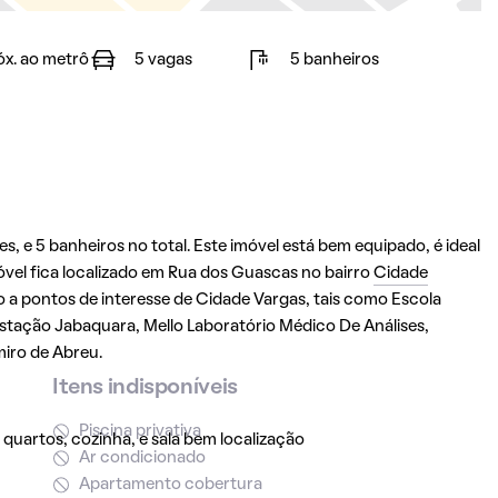
óx. ao metrô
5 vagas
5 banheiros
, e 5 banheiros no total. Este imóvel está bem equipado, é ideal
el fica localizado em Rua dos Guascas no bairro
Cidade
mo a pontos de interesse de Cidade Vargas, tais como Escola
Estação Jabaquara, Mello Laboratório Médico De Análises,
miro de Abreu.
Itens indisponíveis
Piscina privativa
uartos, cozinha, e sala bem localização
Ar condicionado
Apartamento cobertura