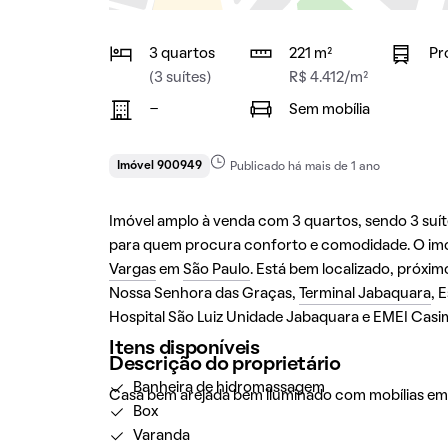
3 quartos
221 m²
Pr
(3 suítes)
R$ 4.412/m²
-
Sem mobília
Imóvel 900949
Publicado há mais de 1 ano
Imóvel amplo à venda com 3 quartos, sendo 3 suítes
para quem procura conforto e comodidade. O imóv
Vargas
em
São Paulo
. Está bem localizado, próxi
Nossa Senhora das Graças,
Terminal Jabaquara
, 
Hospital São Luiz Unidade Jabaquara e EMEI Casi
Itens disponíveis
Descrição do proprietário
Banheira de hidromassagem
Casa bem arejada bem iluminado com mobílias em q
Box
Varanda