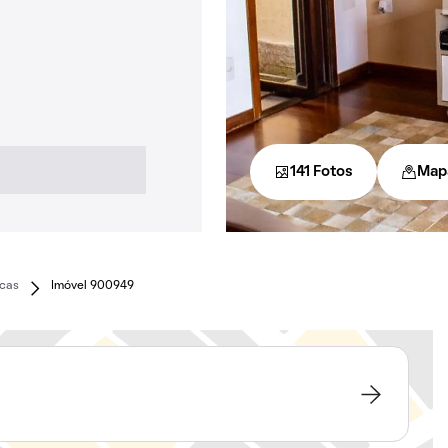
141 Fotos
Map
cas
Imóvel 900949