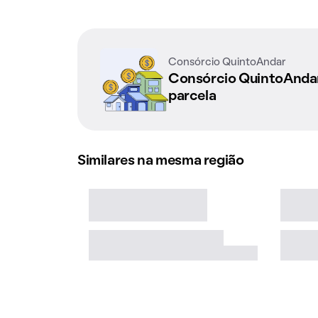
Consórcio QuintoAndar
Consórcio QuintoAnd
parcela
Similares na mesma região