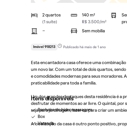
2 quartos
140 m²
Se
(1 suíte)
R$ 3.500/m²
pr
-
Sem mobília
Imóvel 918213
Publicado há mais de 1 ano
Esta encantadora casa oferece uma combinação pe
um novo lar. Com um total de dois quartos, sendo
e comodidades modernas para seus moradores. Alé
praticabilidade para toda a família.
Um dos grandes destaques desta residência é a pr
Itens disponíveis
desfrutar de momentos ao ar livre. O quintal, por 
Banheira de hidromassagem
seja para jardinagem, lazer ou para criar um ambien
Box
Varanda
A localização da casa é outro ponto positivo, prop