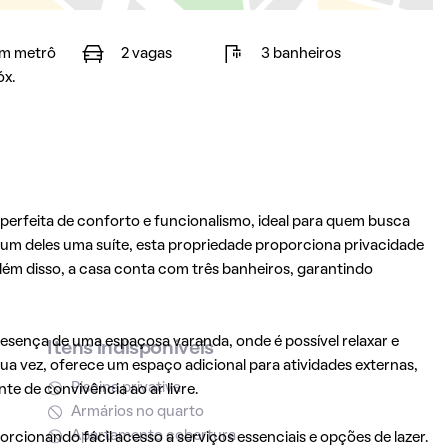
m metrô
2 vagas
3 banheiros
óx.
rfeita de conforto e funcionalismo, ideal para quem busca
 um deles uma suíte, esta propriedade proporciona privacidade
m disso, a casa conta com três banheiros, garantindo
esença de uma espaçosa varanda, onde é possível relaxar e
Itens indisponíveis
sua vez, oferece um espaço adicional para atividades externas,
Piscina privativa
te de convivência ao ar livre.
Armários no quarto
Apartamento cobertura
orcionando fácil acesso a serviços essenciais e opções de lazer.