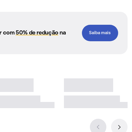
ar com
50% de redução
na
Saiba mais