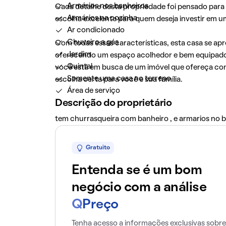
Armários nos banheiros
Cada detalhe desta propriedade foi pensado para
Armários na cozinha
escolha excelente para quem deseja investir em um
Ar condicionado
Chuveiro a gás
Com todas essas características, esta casa se a
Jardim
oferecendo um espaço acolhedor e bem equipado 
Quintal
você está em busca de um imóvel que ofereça conf
Somente uma casa no terreno
escolha certa para você e sua família.
Área de serviço
Descrição do proprietário
tem churrasqueira com banheiro , e armarios no b
Gratuito
Entenda se é um bom
negócio com a análise
Q
Preço
Tenha acesso a informações exclusivas sobre