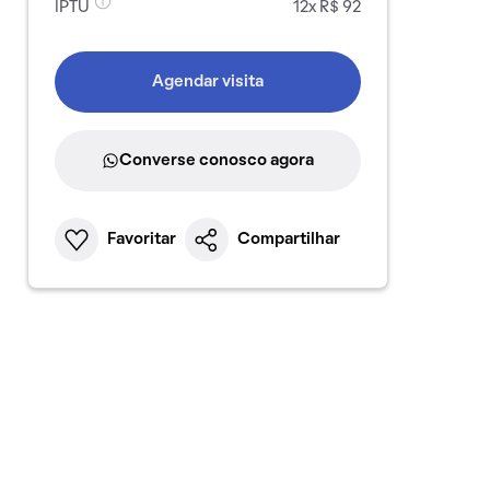
IPTU
12x R$ 92
Agendar visita
Converse conosco agora
Favoritar
Compartilhar