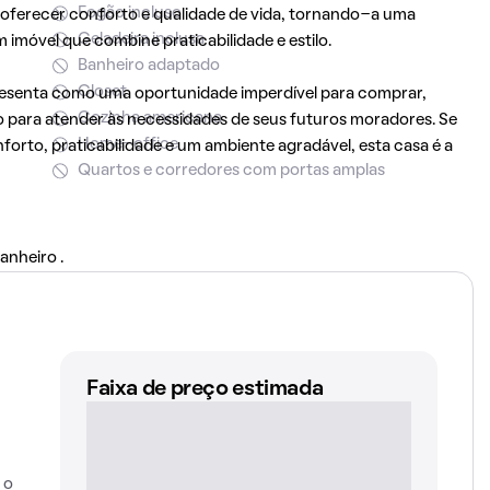
Fogão incluso
 oferecer conforto e qualidade de vida, tornando-a uma
Geladeira inclusa
 imóvel que combine praticabilidade e estilo.
Banheiro adaptado
Closet
presenta como uma oportunidade imperdível para comprar,
Cozinha americana
para atender às necessidades de seus futuros moradores. Se
Home-office
orto, praticabilidade e um ambiente agradável, esta casa é a
Quartos e corredores com portas amplas
anheiro .
Faixa de preço estimada
 o