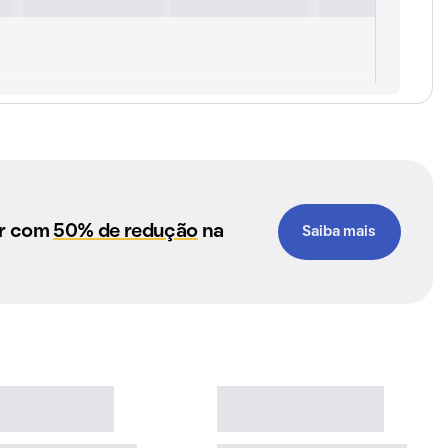
ar com
50% de redução
na
Saiba mais