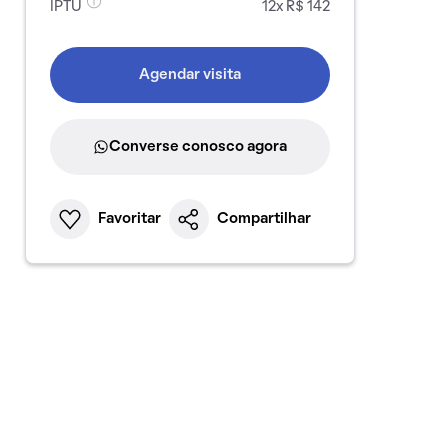
IPTU
12x R$ 142
Agendar visita
Converse conosco agora
Favoritar
Compartilhar