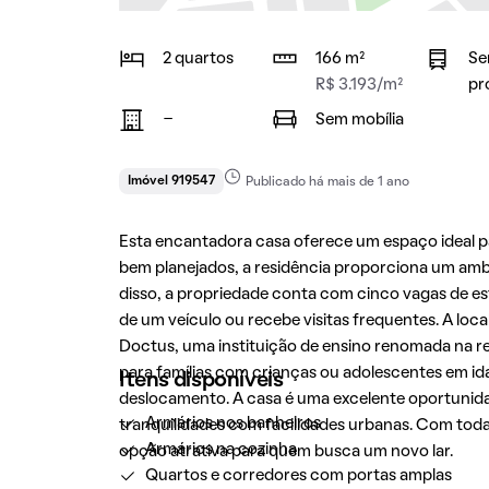
2 quartos
166 m²
Se
R$ 3.193/m²
pr
-
Sem mobília
Imóvel 919547
Publicado há mais de 1 ano
Esta encantadora casa oferece um espaço ideal p
bem planejados, a residência proporciona um ambi
disso, a propriedade conta com cinco vagas de 
de um veículo ou recebe visitas frequentes. A loc
Doctus, uma instituição de ensino renomada na re
para famílias com crianças ou adolescentes em idad
Itens disponíveis
deslocamento. A casa é uma excelente oportuni
Armários nos banheiros
tranquilidades com facilidades urbanas. Com toda
Armários na cozinha
opção atrativa para quem busca um novo lar.
Quartos e corredores com portas amplas