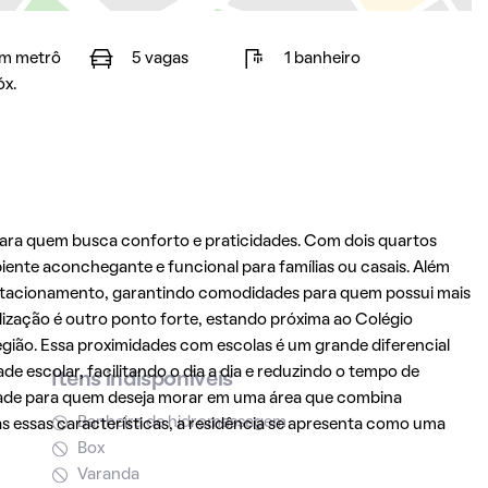
m metrô
5 vagas
1 banheiro
óx.
ara quem busca conforto e praticidades. Com dois quartos
ente aconchegante e funcional para famílias ou casais. Além
estacionamento, garantindo comodidades para quem possui mais
alização é outro ponto forte, estando próxima ao Colégio
gião. Essa proximidades com escolas é um grande diferencial
e escolar, facilitando o dia a dia e reduzindo o tempo de
Itens indisponíveis
dade para quem deseja morar em uma área que combina
Banheira de hidromassagem
s essas características, a residência se apresenta como uma
Box
Varanda