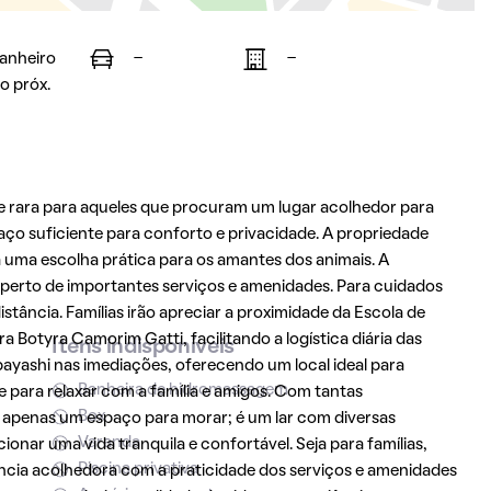
banheiro
-
-
o próx.
 rara para aqueles que procuram um lugar acolhedor para
aço suficiente para conforto e privacidade. A propriedade
uma escolha prática para os amantes dos animais. A
a perto de importantes serviços e amenidades. Para cuidados
tância. Famílias irão apreciar a proximidade da Escola de
 Botyra Camorim Gatti, facilitando a logística diária das
Itens indisponíveis
yashi nas imediações, oferecendo um local ideal para
Banheira de hidromassagem
e para relaxar com a família e amigos. Com tantas
Box
ue apenas um espaço para morar; é um lar com diversas
Varanda
nar uma vida tranquila e confortável. Seja para famílias,
Piscina privativa
ência acolhedora com a praticidade dos serviços e amenidades