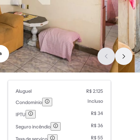
a
Aluguel
R$ 2.125
Incluso
Condomínio
R$ 34
IPTU
R$ 36
Seguro incêndio
R$ 55
Taxa de serviço