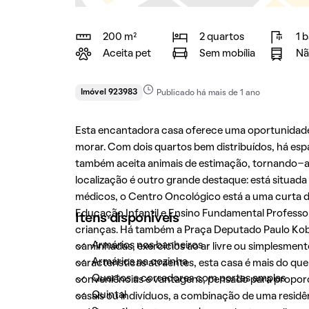
200 m²
2 quartos
1 
Aceita pet
Sem mobília
Nã
Imóvel 923983
Publicado há mais de 1 ano
Esta encantadora casa oferece uma oportunidade
morar. Com dois quartos bem distribuídos, há esp
também aceita animais de estimação, tornando-a 
localização é outro grande destaque: está situad
médicos, o Centro Oncológico está a uma curta dis
Educação Infantil e Ensino Fundamental Professora
Itens disponíveis
crianças. Há também a Praça Deputado Paulo Koba
Armários nos banheiros
caminhadas, exercícios ao ar livre ou simplesment
Armários na cozinha
características atraentes, esta casa é mais do q
Quartos e corredores com portas amplas
conveniências e vantagens, pensado para proporcio
Quintal
casais ou indivíduos, a combinação de uma resid