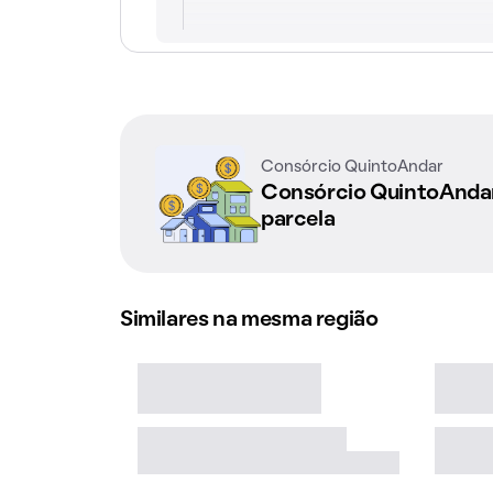
Consórcio QuintoAndar
Consórcio QuintoAnd
parcela
Similares na mesma região