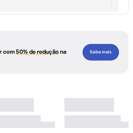
ar com
50% de redução
na
Saiba mais