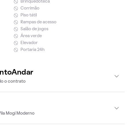
Brinquedoteca
Corrimão
Piso tátil
Rampas de acesso
Salão de jogos
Área verde
Elevador
Portaria 24h
intoAndar
o o contrato
Vila Mogi Moderno