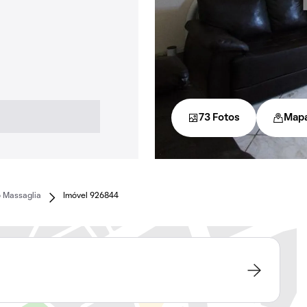
73 Fotos
Map
 Massaglia
Imóvel 926844