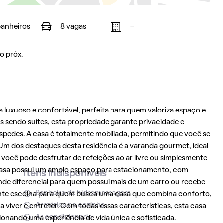
banheiros
8 vagas
-
o próx.
a luxuoso e confortável, perfeita para quem valoriza espaço e
 sendo suítes, esta propriedade garante privacidade e
pedes. A casa é totalmente mobiliada, permitindo que você se
m dos destaques desta residência é a varanda gourmet, ideal
você pode desfrutar de refeições ao ar livre ou simplesmente
 casa possui um amplo espaço para estacionamento, com
Itens indisponíveis
ande diferencial para quem possui mais de um carro ou recebe
Banheira de hidromassagem
lente escolha para quem busca uma casa que combina conforto,
Armários na cozinha
viver e entreter. Com todas essas características, esta casa
Ar condicionado
cionando uma experiência de vida única e sofisticada.