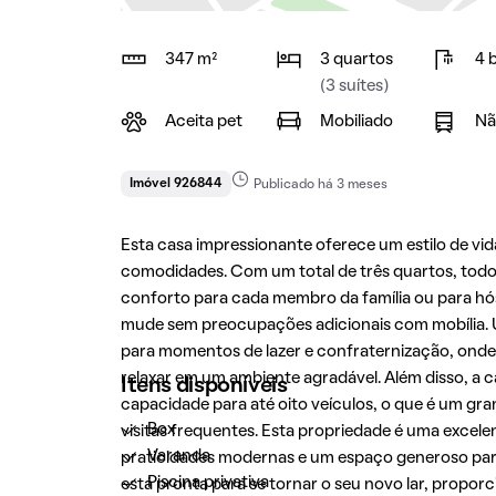
347 m²
3 quartos
4 
(3 suítes)
Aceita pet
Mobiliado
Nã
Imóvel 926844
Publicado há 3 meses
Esta casa impressionante oferece um estilo de vid
comodidades. Com um total de três quartos, todos
conforto para cada membro da família ou para hós
mude sem preocupações adicionais com mobília. U
para momentos de lazer e confraternização, onde 
relaxar em um ambiente agradável. Além disso, a
Itens disponíveis
capacidade para até oito veículos, o que é um gr
Box
visitas frequentes. Esta propriedade é uma exce
Varanda
praticidades modernas e um espaço generoso para 
Piscina privativa
está pronta para se tornar o seu novo lar, propor