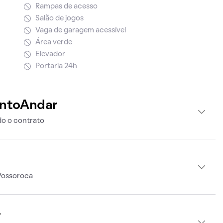
Rampas de acesso
Salão de jogos
Vaga de garagem acessível
Área verde
Elevador
Portaria 24h
intoAndar
o o contrato
Vossoroca
r