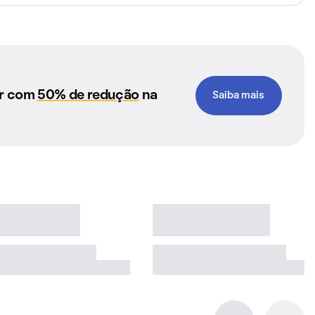
ar com
50% de redução
na
Saiba mais