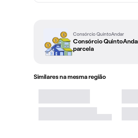
Consórcio QuintoAndar
Consórcio QuintoAnd
parcela
Similares na mesma região