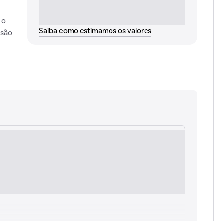
 o
Saiba como estimamos os valores
isão