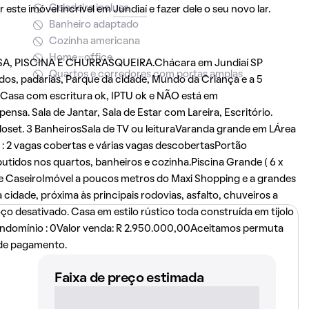
Geladeira inclusa
 este imóvel incrível em
Jundiaí
e fazer dele o seu novo lar.
Banheiro adaptado
Cozinha americana
Home-office
 PISCINA E CHURRASQUEIRA.Chácara em Jundiaí SP
Quartos e corredores com portas amplas
os, padarias, Parque da cidade, Mundo da Criança e a 5
. Casa com escritura ok, IPTU ok e NÃO está em
ensa. Sala de Jantar, Sala de Estar com Lareira, Escritório.
loset. 3 BanheirosSala de TV ou leituraVaranda grande em LÁrea
 : 2 vagas cobertas e várias vagas descobertasPortão
utidos nos quartos, banheiros e cozinha.Piscina Grande ( 6 x
de CaseiroImóvel a poucos metros do Maxi Shopping e a grandes
cidade, próxima às principais rodovias, asfalto, chuveiros a
 poço desativado. Casa em estilo rústico toda construída em tijolo
 condomínio : 0Valor venda: R 2.950.000,00Aceitamos permuta
 de pagamento.
Faixa de preço estimada