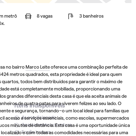
m metrô
8 vagas
3 banheiros
óx.
asa no bairro
Marco Leite
oferece uma combinação perfeita de
4424 metros quadrados, esta propriedade é ideal para quem
s quartos, todos bem distribuídos para garantir o máximo de
priedade está completamente mobiliada, proporcionando uma
 grandes diferenciais desta casa é que ela aceita animais de
heiros de quatro patas para viverem felizes ao seu lado. O
Itens indisponíveis
ente e segurança, tornando-o um local ideal para famílias que
Ar condicionado
l acesso a serviços essenciais, como escolas, supermercados
Apartamento cobertura
poucos minutos de distância. Esta casa é uma oportunidade única
Fogão incluso
 localizado e com todas as comodidades necessárias para uma