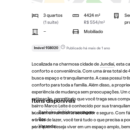
3 quartos
4424 m²
Se
(1 suíte)
R$ 554/m²
pr
-
Mobiliado
Imóvel 938020
Publicado há mais de 1 ano
Localizada na charmosa cidade de
Jundiaí
, esta c
conforto e conveniência. Com uma área total de 
busca espaço e tranquilamente. A casa possui trê
conforto para toda a família. Além disso, a pro
experiência de mudança sem preocupações. Um dos
estimação, permitindo que você traga seus compan
Itens disponíveis
bairro
Marco Leite
é conhecido por sua tranquilam
Banheira de hidromassagem
buscam um ambiente acolhedor e seguro. Com fáci
Box
e áreas de lazer, você terá tudo o que precisa a 
Varanda
para quem deseja viver em um espaço amplo, bem