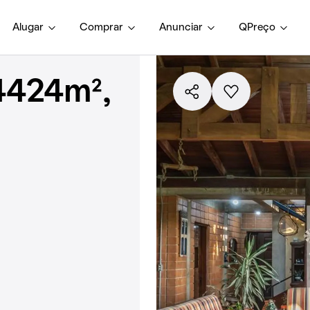
Alugar
Comprar
Anunciar
QPreço
4424m²,