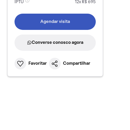
IPTU
12x R$ 695
Agendar visita
Converse conosco agora
Favoritar
Compartilhar