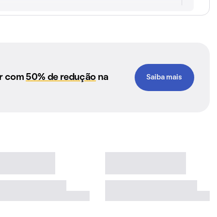
ar com
50% de redução
na
Saiba mais