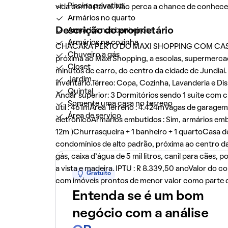
Piscina privativa
vida confortável. Não perca a chance de conhecer
Armários no quarto
Descrição do proprietário
Armários nos banheiros
Armários na cozinha
CHÁCARA PERTO DO MAXI SHOPPING COM CASA,
Chuveiro a gás
próxima ao Maxi Shopping, a escolas, supermercad
Closet
minutos de carro, do centro da cidade de Jundiaí
Jardim
inventário.Térreo: Copa, Cozinha, Lavanderia e Disp
Quintal
Andar superior: 3 Dormitórios sendo 1 suíte com c
Somente uma casa no terreno
útil : 461mÁrea Terreno : 4.424mVagas de garagem
Área de serviço
eletrônicoArmários embutidos : Sim, armários emb
12m )Churrasqueira + 1 banheiro + 1 quartoCasa 
condomínios de alto padrão, próxima ao centro da 
gás, caixa d'água de 5 mil litros, canil para cães,
a vista e madeira. IPTU : R 8.339,50 anoValor do
Gratuito
com imóveis prontos de menor valor como parte
Entenda se é um bom
negócio com a análise