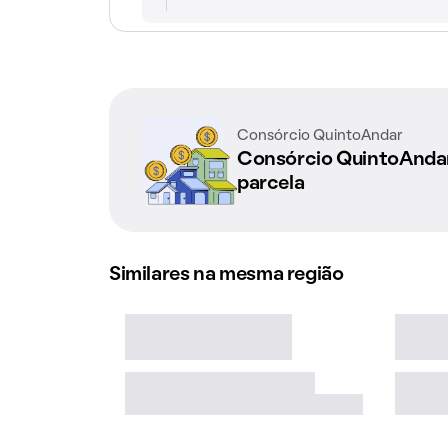
Consórcio QuintoAndar
Consórcio QuintoAnd
parcela
Similares na mesma região