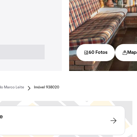
60 Fotos
Map
do Marco Leite
Imóvel 938020
e