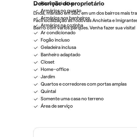
Descrição do proprietário
Piscina privativa
Armários no quarto
Linda, mansão em SBC em um dos bairros mais tran
Armários nos banheiros
Fácil localização as rodovias Anchieta e Imigrante
Armários na cozinha
Bairro com vários parques. Venha fazer sua visita!
Ar condicionado
Fogão incluso
Geladeira inclusa
Banheiro adaptado
Closet
Home-office
Jardim
Quartos e corredores com portas amplas
Quintal
Somente uma casa no terreno
Área de serviço