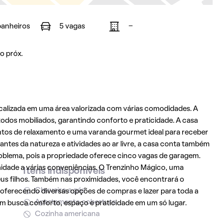
banheiros
5 vagas
-
o próx.
ocalizada em uma área valorizada com várias comodidades. A
odos mobiliados, garantindo conforto e praticidade. A casa
tos de relaxamento e uma varanda gourmet ideal para receber
antes da natureza e atividades ao ar livre, a casa conta também
oblema, pois a propriedade oferece cinco vagas de garagem.
imidade a várias conveniências. O Trenzinho Mágico, uma
Itens indisponíveis
eus filhos. Também nas proximidades, você encontrará o
Chuveiro a gás
 oferecendo diversas opções de compras e lazer para toda a
Apartamento cobertura
em busca conforto, espaço e praticidade em um só lugar.
Cozinha americana