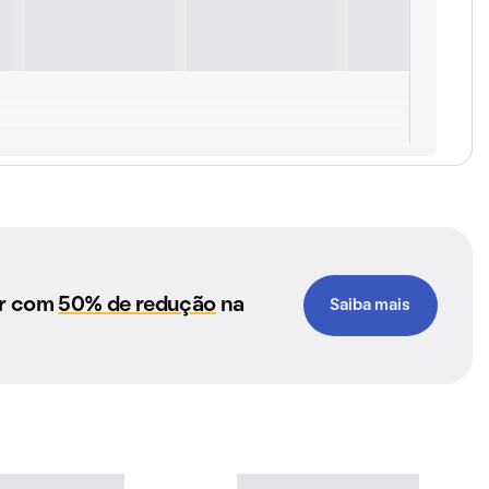
ar com
50% de redução
na
Saiba mais