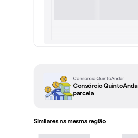
Consórcio QuintoAndar
Consórcio QuintoAnd
parcela
Similares na mesma região