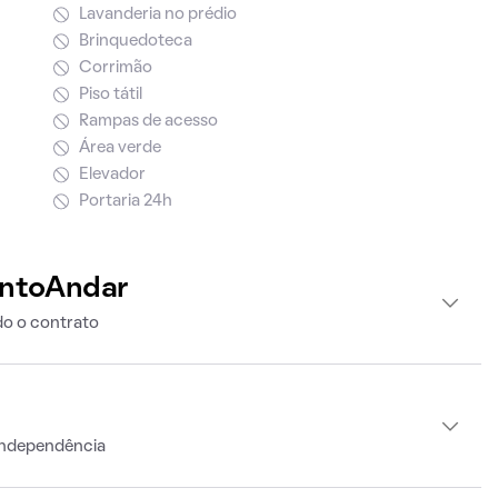
Lavanderia no prédio
Brinquedoteca
Corrimão
Piso tátil
Rampas de acesso
Área verde
Elevador
Portaria 24h
intoAndar
o o contrato
Independência