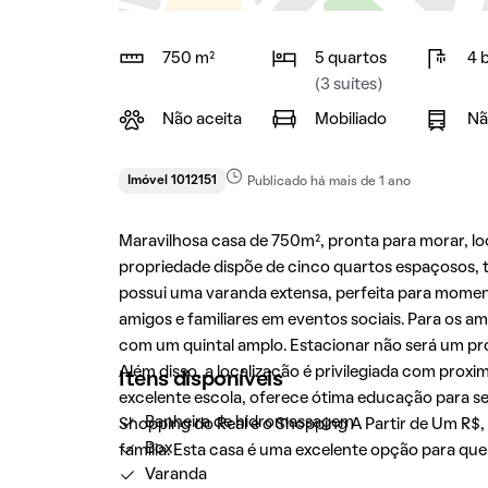
750 m²
5 quartos
4 
(3 suítes)
Não aceita
Mobiliado
Nã
Imóvel 1012151
Publicado há mais de 1 ano
Maravilhosa casa de 750m², pronta para morar, l
propriedade dispõe de cinco quartos espaçosos, t
possui uma varanda extensa, perfeita para momen
amigos e familiares em eventos sociais. Para os am
com um quintal amplo. Estacionar não será um pr
Além disso, a localização é privilegiada com prox
Itens disponíveis
excelente escola, oferece ótima educação para s
Banheira de hidromassagem
Shopping do Real e o Shopping A Partir de Um R$,
Box
família. Esta casa é uma excelente opção para qu
Varanda