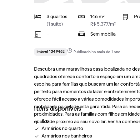
3 quartos
146 m²
Pr
(1 suíte)
R$ 5.377/m²
-
Sem mobília
Imóvel 1049462
Publicado há mais de 1 ano
Descubra uma maravilhosa casa localizada no des
quadrados oferece conforto e espaço em um ambi
escolha para famílias que buscam um lar confortáv
perfeito para momentos de lazer e entretenimento a
oferece fácil acesso a várias comodidades import
mobilidade na cidade está garantida. Para as nece
Itens disponíveis
proximidades. Para as famílias com filhos em idad
Box
qualidade próximo ao seu novo lar. Venha conhec
Armários no quarto
Armários nos banheiros