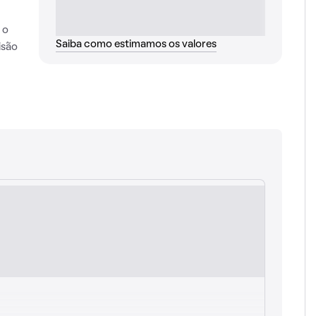
 o
Saiba como estimamos os valores
isão