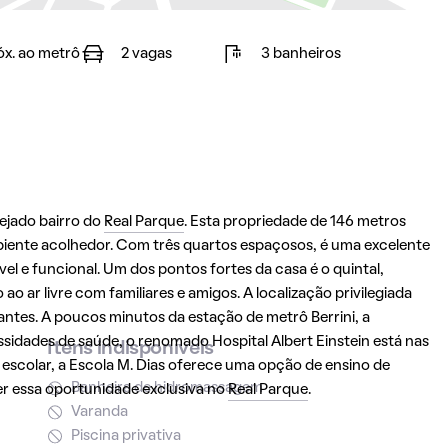
óx. ao metrô
2 vagas
3 banheiros
ejado bairro do
Real Parque
. Esta propriedade de 146 metros
ente acolhedor. Com três quartos espaçosos, é uma excelente
el e funcional. Um dos pontos fortes da casa é o quintal,
o ar livre com familiares e amigos. A localização privilegiada
antes. A poucos minutos da estação de metrô Berrini, a
ssidades de saúde, o renomado Hospital Albert Einstein está nas
Itens indisponíveis
e escolar, a Escola M. Dias oferece uma opção de ensino de
Banheira de hidromassagem
er essa oportunidade exclusiva no
Real Parque
.
Varanda
Piscina privativa