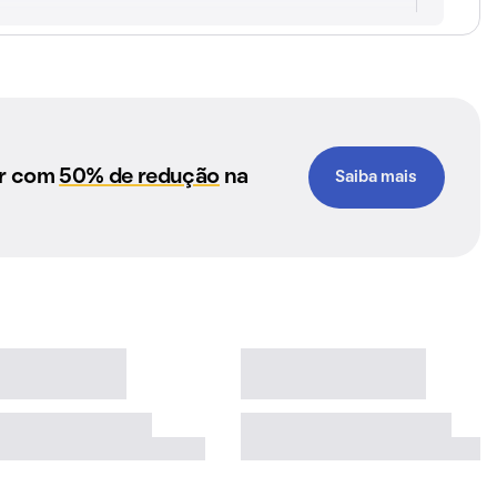
ar com
50% de redução
na
Saiba mais