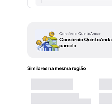
Consórcio QuintoAndar
Consórcio QuintoAnd
parcela
Similares na mesma região