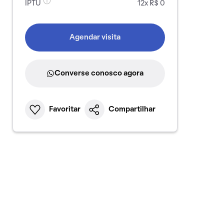
IPTU
12x R$ 0
Agendar visita
Converse conosco agora
Favoritar
Compartilhar