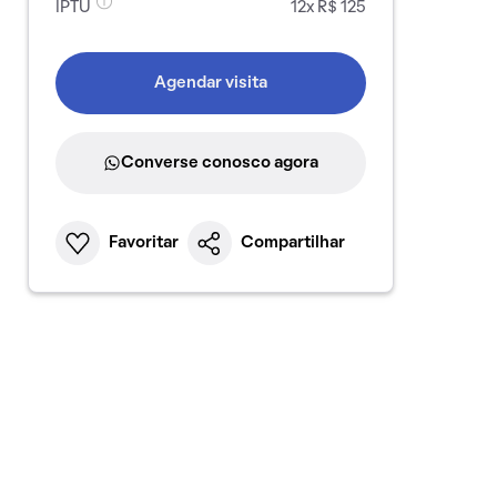
IPTU
12x R$ 125
Agendar visita
Converse conosco agora
Favoritar
Compartilhar