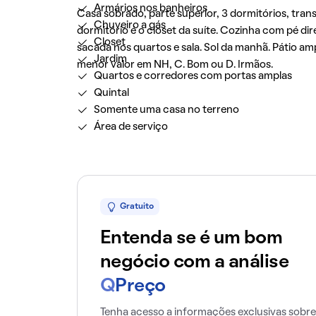
Armários nos banheiros
Casa sobrado, parte superior, 3 dormitórios, tran
Chuveiro a gás
dormitório é o closet da suíte. Cozinha com pé dir
Closet
sacada nos quartos e sala. Sol da manhã. Pátio a
Jardim
menor valor em NH, C. Bom ou D. Irmãos.
Quartos e corredores com portas amplas
Quintal
Somente uma casa no terreno
Área de serviço
Gratuito
Entenda se é um bom
negócio com a análise
Q
Preço
Tenha acesso a informações exclusivas sobre