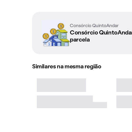
Consórcio QuintoAndar
Consórcio QuintoAnd
parcela
Similares na mesma região