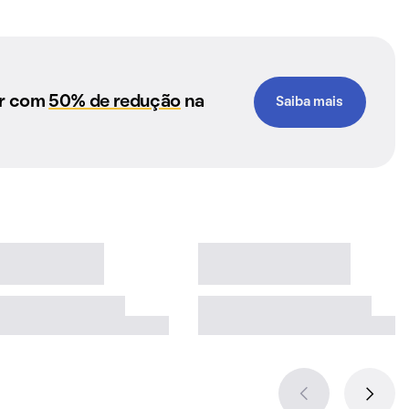
ar com
50% de redução
na
Saiba mais