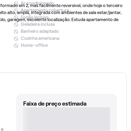
Ar condicionado
sformado em 2, mas facilmente reversível, onde hoje o terceiro
Apartamento cobertura
eito alto, ampla, integrada com ambientes de sala estar/jantar,
Fogão incluso
mplo, garagem, excelente localização. Estuda apartamento de
Geladeira inclusa
Banheiro adaptado
Cozinha americana
Home-office
Faixa de preço estimada
 o