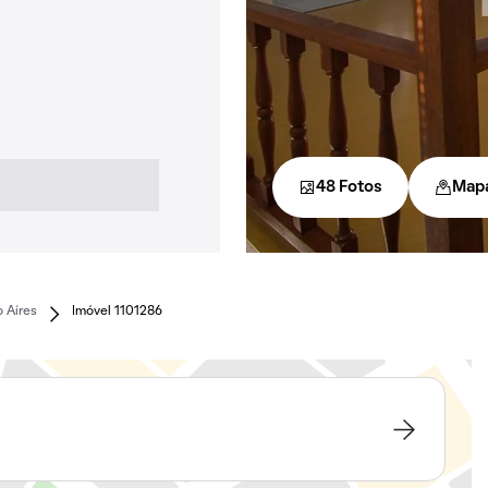
48 Fotos
Map
 Aíres
Imóvel 1101286