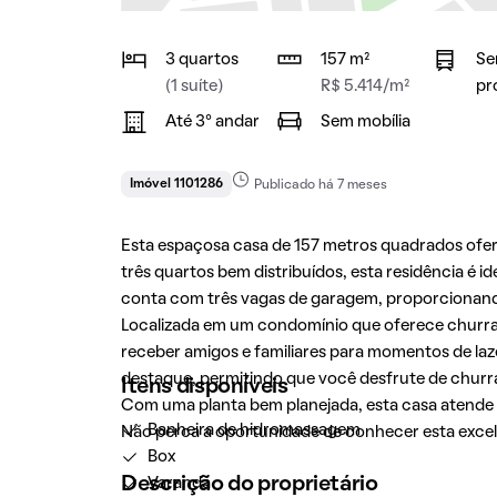
3 quartos
157 m²
Se
(1 suíte)
R$ 5.414/m²
pr
Até 3° andar
Sem mobília
Imóvel 1101286
Publicado há 7 meses
Esta espaçosa casa de 157 metros quadrados ofe
três quartos bem distribuídos, esta residência é 
conta com três vagas de garagem, proporcionando
Localizada em um condomínio que oferece churras
receber amigos e familiares para momentos de la
destaque, permitindo que você desfrute de churra
Itens disponíveis
Com uma planta bem planejada, esta casa atende 
Banheira de hidromassagem
Não perca a oportunidade de conhecer esta exce
Box
Descrição do proprietário
Varanda