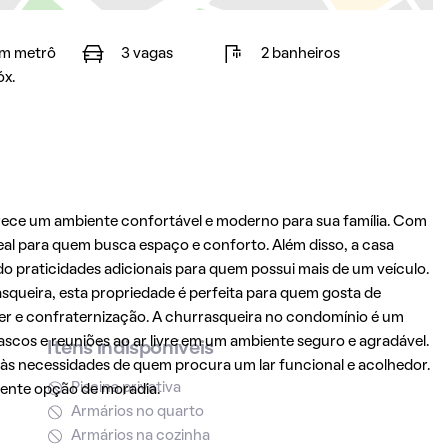
m metrô
3 vagas
2 banheiros
óx.
rece um ambiente confortável e moderno para sua família. Com
ideal para quem busca espaço e conforto. Além disso, a casa
 praticidades adicionais para quem possui mais de um veículo.
queira, esta propriedade é perfeita para quem gosta de
zer e confraternização. A churrasqueira no condomínio é um
scos e reuniões ao ar livre em um ambiente seguro e agradável.
Itens indisponíveis
às necessidades de quem procura um lar funcional e acolhedor.
Piscina privativa
lente opção de moradia.
Armários no quarto
Armários na cozinha