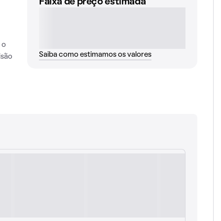
Faixa de preço estimada
 o
Saiba como estimamos os valores
isão