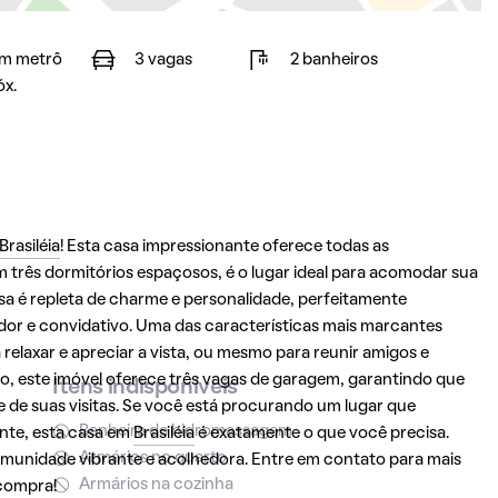
m metrô
3 vagas
2 banheiros
óx.
Brasiléia
! Esta casa impressionante oferece todas as
três dormitórios espaçosos, é o lugar ideal para acomodar sua
asa é repleta de charme e personalidade, perfeitamente
or e convidativo. Uma das características mais marcantes
relaxar e apreciar a vista, ou mesmo para reunir amigos e
so, este imóvel oferece três vagas de garagem, garantindo que
Itens indisponíveis
e de suas visitas. Se você está procurando um lugar que
Banheira de hidromassagem
ente, esta casa em
Brasiléia
é exatamente o que você precisa.
Armários no quarto
omunidade vibrante e acolhedora. Entre em contato para mais
Armários na cozinha
 compra!