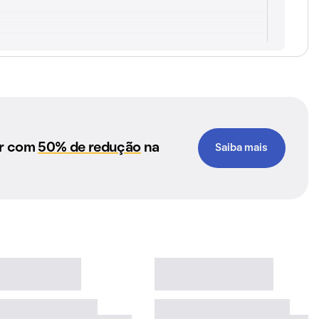
ar com
50% de redução
na
Saiba mais