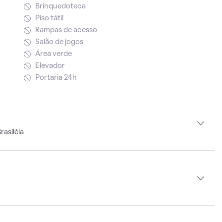
Brinquedoteca
Piso tátil
Rampas de acesso
Salão de jogos
Área verde
Elevador
Portaria 24h
asiléia