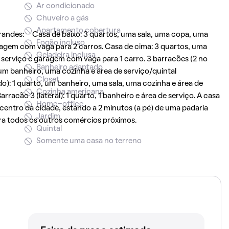
Ar condicionado
Chuveiro a gás
Apartamento cobertura
 grandes: - Casa de baixo: 3 quartos, uma sala, uma copa, uma
Fogão incluso
aragem com vaga para 2 carros. Casa de cima: 3 quartos, uma
Geladeira inclusa
de serviço e garagem com vaga para 1 carro. 3 barracões (2 no
Banheiro adaptado
, um banheiro, uma cozinha e área de serviço/quintal
Closet
o): 1 quarto, um banheiro, uma sala, uma cozinha e área de
Cozinha americana
racão 3 (lateral): 1 quarto, 1 banheiro e área de serviço. A casa
Home-office
centro da cidade, estando a 2 minutos (a pé) de uma padaria
Jardim
ra todos os outros comércios próximos.
Quintal
Somente uma casa no terreno