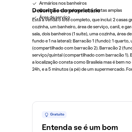
Armários nos banheiros
Descrição do proprietário
Quartos e corredores com portas amplas
Área de serviço
Está à venda o lote completo, que inclui: 2 casas
cozinha, um banheiro, área de serviço, canil, e g
sala, dois banheiros (1 suíte), uma cozinha, área 
fundo e 1 na lateral): Barracão 1 (fundo): 1 quarto
(compartilhado com barracão 2). Barracão 2 (fund
serviço/quintal (compartilhado com barracão 1). Bar
a localização consta como Brasileia mas é bem no 
24h, e a 5 minutos (a pé) de um supermercado. Fo
Gratuito
Entenda se é um bom