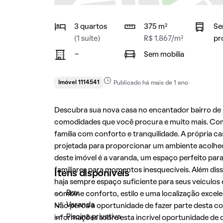
3 quartos
375 m²
Se
(1 suíte)
R$ 1.867/m²
pr
-
Sem mobília
Imóvel 1114541
Publicado há mais de 1 ano
Descubra sua nova casa no encantador bairro de
comodidades que você procura e muito mais. Com 
família com conforto e tranquilidade. A própria c
projetada para proporcionar um ambiente acolhed
deste imóvel é a varanda, um espaço perfeito para 
familiares para momentos inesquecíveis. Além dis
Itens disponíveis
haja sempre espaço suficiente para seus veículos 
Box
combine conforto, estilo e uma localização excel
Varanda
Não perca a oportunidade de fazer parte desta c
Piscina privativa
informações sobre esta incrível oportunidade de