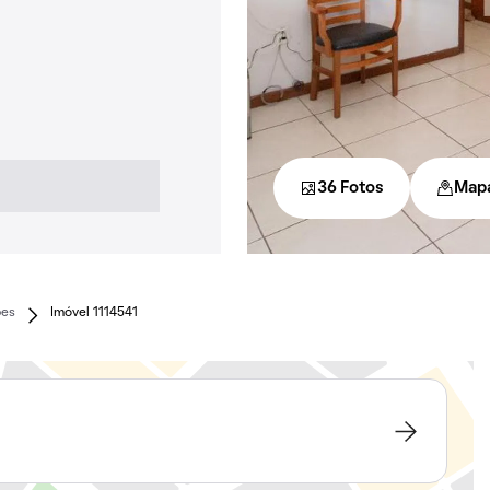
36 Fotos
Map
pes
Imóvel 1114541