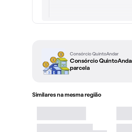
Consórcio QuintoAndar
Consórcio QuintoAnd
parcela
Similares na mesma região