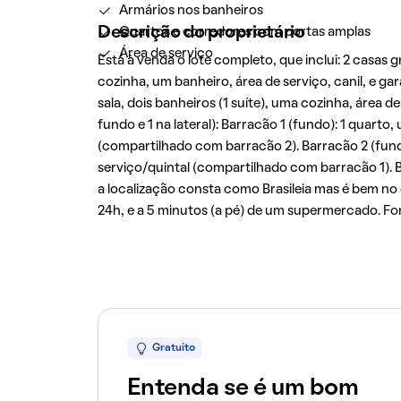
Armários nos banheiros
Descrição do proprietário
Quartos e corredores com portas amplas
Área de serviço
Está à venda o lote completo, que inclui: 2 casas
cozinha, um banheiro, área de serviço, canil, e g
sala, dois banheiros (1 suíte), uma cozinha, área 
fundo e 1 na lateral): Barracão 1 (fundo): 1 quarto
(compartilhado com barracão 2). Barracão 2 (fund
serviço/quintal (compartilhado com barracão 1). Bar
a localização consta como Brasileia mas é bem no 
24h, e a 5 minutos (a pé) de um supermercado. Fo
Gratuito
Entenda se é um bom