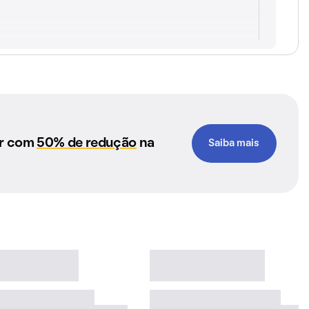
ar com
50% de redução
na
Saiba mais