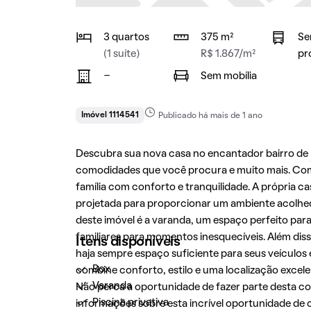
3 quartos
375 m²
Se
(1 suíte)
R$ 1.867/m²
pr
-
Sem mobília
Imóvel 1114541
Publicado há mais de 1 ano
Descubra sua nova casa no encantador bairro de
comodidades que você procura e muito mais. Com 
família com conforto e tranquilidade. A própria c
projetada para proporcionar um ambiente acolhed
deste imóvel é a varanda, um espaço perfeito para 
familiares para momentos inesquecíveis. Além dis
Itens disponíveis
haja sempre espaço suficiente para seus veículos 
Box
combine conforto, estilo e uma localização excel
Varanda
Não perca a oportunidade de fazer parte desta c
Piscina privativa
informações sobre esta incrível oportunidade de