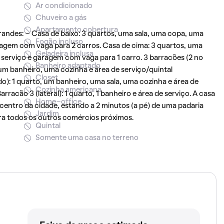
Ar condicionado
Chuveiro a gás
Apartamento cobertura
 grandes: - Casa de baixo: 3 quartos, uma sala, uma copa, uma
Fogão incluso
aragem com vaga para 2 carros. Casa de cima: 3 quartos, uma
Geladeira inclusa
de serviço e garagem com vaga para 1 carro. 3 barracões (2 no
Banheiro adaptado
, um banheiro, uma cozinha e área de serviço/quintal
Closet
o): 1 quarto, um banheiro, uma sala, uma cozinha e área de
Cozinha americana
racão 3 (lateral): 1 quarto, 1 banheiro e área de serviço. A casa
Home-office
centro da cidade, estando a 2 minutos (a pé) de uma padaria
Jardim
ra todos os outros comércios próximos.
Quintal
Somente uma casa no terreno