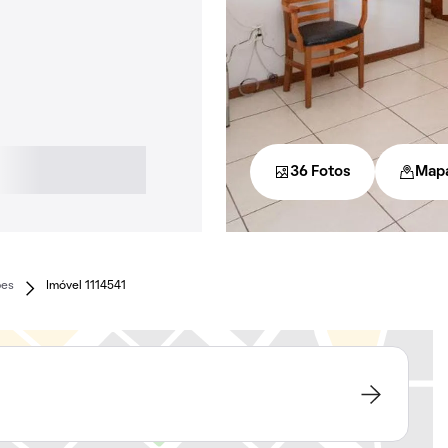
36 Fotos
Map
pes
Imóvel 1114541