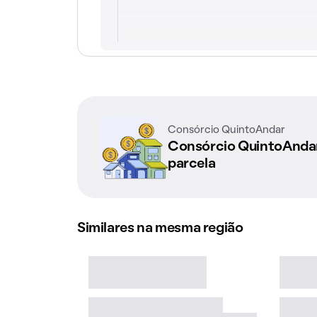
Consórcio QuintoAndar
Consórcio QuintoAnd
parcela
Similares na mesma região