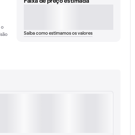
Faixa de preço estimada
 o
Saiba como estimamos os valores
isão