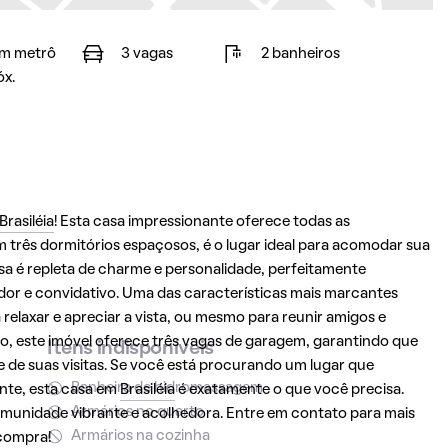
m metrô
3 vagas
2 banheiros
óx.
Brasiléia
! Esta casa impressionante oferece todas as
três dormitórios espaçosos, é o lugar ideal para acomodar sua
asa é repleta de charme e personalidade, perfeitamente
or e convidativo. Uma das características mais marcantes
relaxar e apreciar a vista, ou mesmo para reunir amigos e
so, este imóvel oferece três vagas de garagem, garantindo que
Itens indisponíveis
e de suas visitas. Se você está procurando um lugar que
Banheira de hidromassagem
ente, esta casa em
Brasiléia
é exatamente o que você precisa.
Armários no quarto
omunidade vibrante e acolhedora. Entre em contato para mais
Armários na cozinha
 compra!