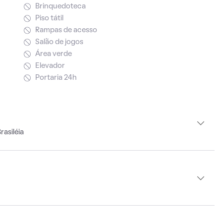
Brinquedoteca
Piso tátil
Rampas de acesso
Salão de jogos
Área verde
Elevador
Portaria 24h
asiléia