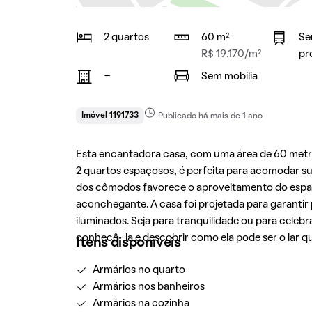
2 quartos
60 m²
Se
R$ 19.170/m²
pr
-
Sem mobília
Imóvel 1191733
Publicado há mais de 1 ano
Esta encantadora casa, com uma área de 60 metr
2 quartos espaçosos, é perfeita para acomodar su
dos cômodos favorece o aproveitamento do espaç
aconchegante. A casa foi projetada para garantir 
iluminados. Seja para tranquilidade ou para celeb
conhecê-la e descobrir como ela pode ser o lar 
Itens disponíveis
Armários no quarto
Armários nos banheiros
Armários na cozinha