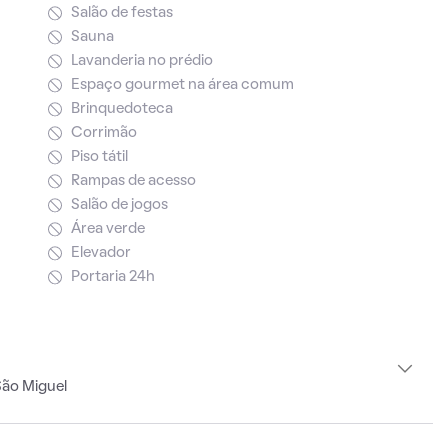
Salão de festas
Sauna
Lavanderia no prédio
Espaço gourmet na área comum
Brinquedoteca
Corrimão
Piso tátil
Rampas de acesso
Salão de jogos
Área verde
Elevador
Portaria 24h
São Miguel