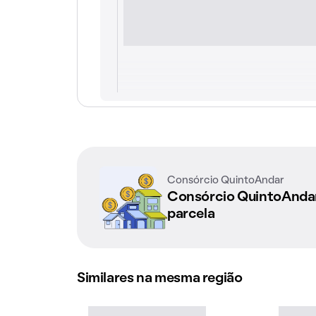
Consórcio QuintoAndar
Consórcio QuintoAnd
parcela
Similares na mesma região