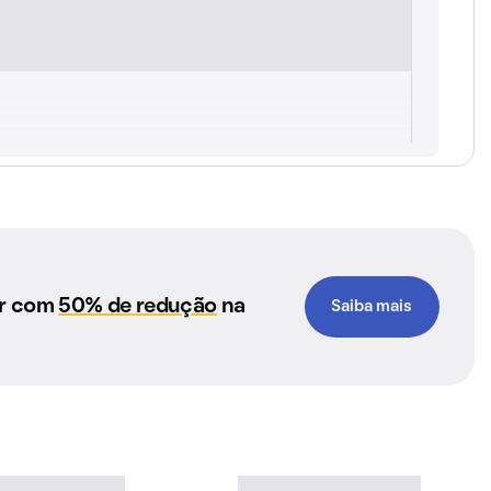
ar com
50% de redução
na
Saiba mais