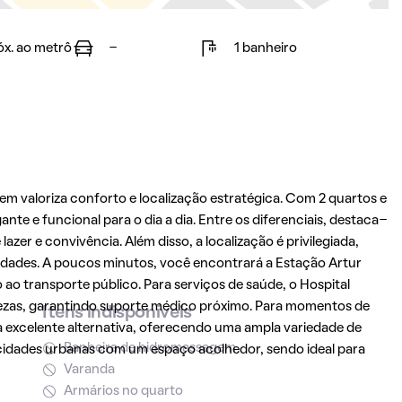
óx. ao metrô
-
1 banheiro
m valoriza conforto e localização estratégica. Com 2 quartos e
te e funcional para o dia a dia. Entre os diferenciais, destaca-
zer e convivência. Além disso, a localização é privilegiada,
dades. A poucos minutos, você encontrará a Estação Artur
o ao transporte público. Para serviços de saúde, o Hospital
dezas, garantindo suporte médico próximo. Para momentos de
Itens indisponíveis
a excelente alternativa, oferecendo uma ampla variedade de
Banheira de hidromassagem
icidades urbanas com um espaço acolhedor, sendo ideal para
Varanda
Armários no quarto