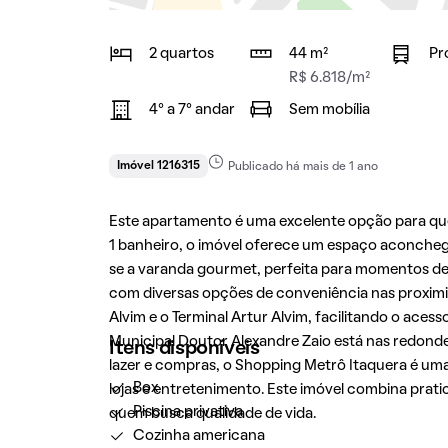
2 quartos
44 m²
Pr
R$ 6.818/m²
4° a 7° andar
Sem mobília
Imóvel 1216315
Publicado há mais de 1 ano
Este apartamento é uma excelente opção para que
1 banheiro, o imóvel oferece um espaço aconchegan
se a varanda gourmet, perfeita para momentos de la
com diversas opções de conveniência nas proximi
Alvim e o Terminal Artur Alvim, facilitando o acess
Municipal Doutor Alexandre Zaio está nas redon
Itens disponíveis
lazer e compras, o Shopping Metrô Itaquera é um
Box
lojas e entretenimento. Este imóvel combina prat
Piscina privativa
quem busca qualidade de vida.
Cozinha americana