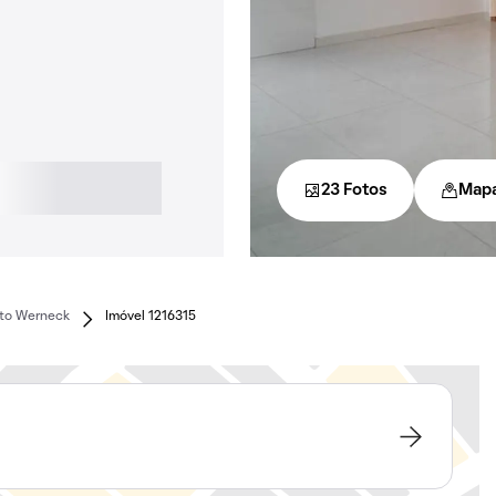
23 Fotos
Map
oto Werneck
Imóvel 1216315