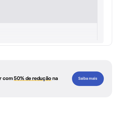
ar com
50% de redução
na
Saiba mais