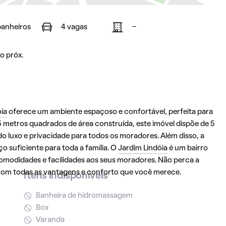
banheiros
4 vagas
-
o próx.
ia
oferece um ambiente espaçoso e confortável, perfeita para
metros quadrados de área construída, este imóvel dispõe de 5
do luxo e privacidade para todos os moradores. Além disso, a
 suficiente para toda a família. O
Jardim Lindóia
é um bairro
comodidades e facilidades aos seus moradores. Não perca a
 com todas as vantagens e conforto que você merece.
Itens indisponíveis
Banheira de hidromassagem
Box
Varanda