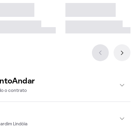
intoAndar
o o contrato
ardim Lindóia