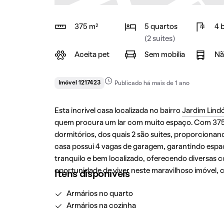
375 m²
5 quartos
4 
(2 suítes)
Aceita pet
Sem mobília
Nã
Imóvel 1217423
Publicado há mais de 1 ano
Esta incrível casa localizada no bairro
Jardim Lindó
quem procura um lar com muito espaço. Com 375 
dormitórios, dos quais 2 são suítes, proporcionan
casa possui 4 vagas de garagem, garantindo espaço
tranquilo e bem localizado, oferecendo diversas 
oportunidade de viver neste maravilhoso imóvel,
Itens disponíveis
Armários no quarto
Armários na cozinha