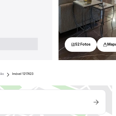
52 Fotos
Map
ção
Imóvel 1217423