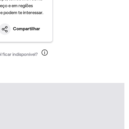
eço e em regiões
ue podem te interessar.
Compartilhar
 ficar indisponível?