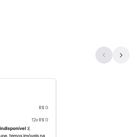
R$ 0
12x R$ 0
indisponível :(
upe, temos imóveis na