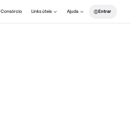
Consórcio
Links úteis
Ajuda
Entrar