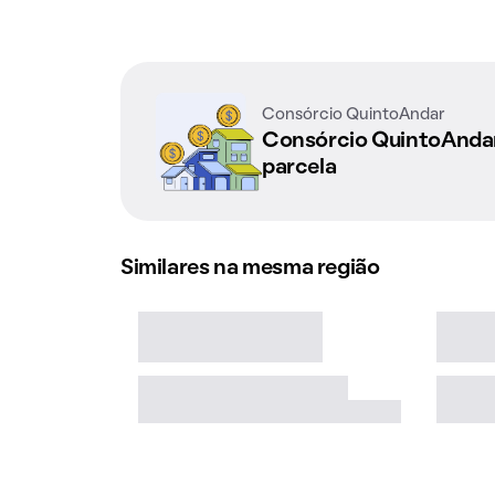
Consórcio QuintoAndar
Consórcio QuintoAnd
parcela
Similares na mesma região