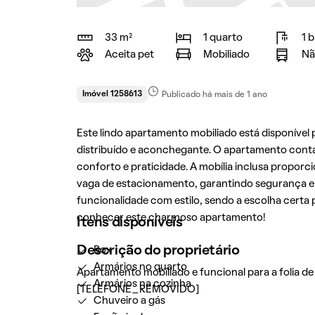
33 m²
1 quarto
1 
Aceita pet
Mobiliado
Nã
Imóvel 1258613
Publicado há mais de 1 ano
Este lindo apartamento mobiliado está disponíve
distribuído e aconchegante. O apartamento conta 
conforto e praticidade. A mobília inclusa propor
vaga de estacionamento, garantindo segurança e
funcionalidade com estilo, sendo a escolha certa
conhecer este charmoso apartamento!
Itens disponíveis
Descrição do proprietário
Box
Armários no quarto
Apartamento mobiliado e funcional para a folia de 
Armários na cozinha
[TELEFONE_REMOVIDO]
Chuveiro a gás