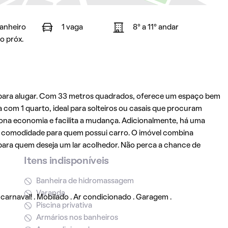
banheiro
1 vaga
8° a 11° andar
o próx.
l para alugar. Com 33 metros quadrados, oferece um espaço bem
com 1 quarto, ideal para solteiros ou casais que procuram
ciona economia e facilita a mudança. Adicionalmente, há uma
 comodidade para quem possui carro. O imóvel combina
 para quem deseja um lar acolhedor. Não perca a chance de
Itens indisponíveis
Banheira de hidromassagem
Varanda
carnaval! . Mobilado . Ar condicionado . Garagem .
Piscina privativa
Armários nos banheiros