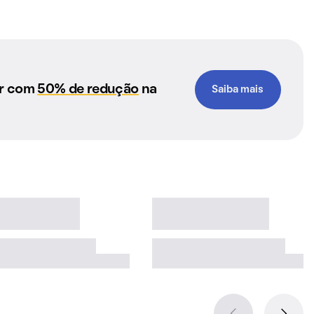
ar com
50% de redução
na
Saiba mais