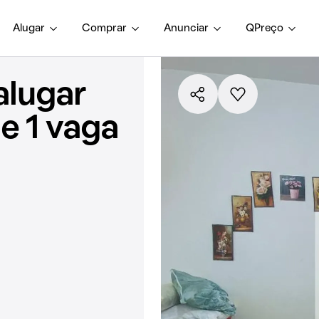
Alugar
Comprar
Anunciar
QPreço
alugar
e 1 vaga