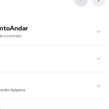
intoAndar
o o contrato
Jardim Apipema