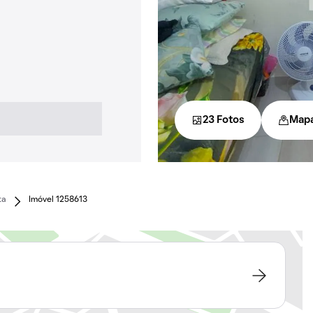
23 Fotos
Map
ta
Imóvel 1258613