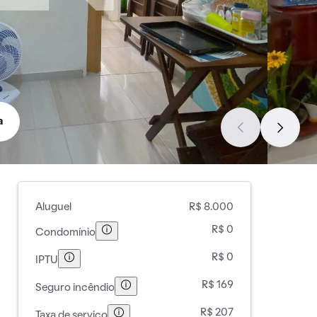
a
Aluguel
R$ 8.000
R$ 0
Condomínio
R$ 0
IPTU
R$ 169
Seguro incêndio
R$ 207
Taxa de serviço