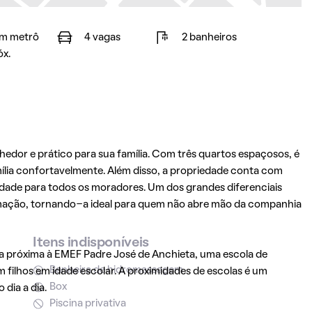
m metrô
4 vagas
2 banheiros
óx.
dor e prático para sua família. Com três quartos espaçosos, é
lia confortavelmente. Além disso, a propriedade conta com
idade para todos os moradores. Um dos grandes diferenciais
stimação, tornando-a ideal para quem não abre mão da companhia
Itens indisponíveis
ada próxima à EMEF Padre José de Anchieta, uma escola de
Banheira de hidromassagem
m filhos em idade escolar. A proximidades de escolas é um
Box
dia a dia.
Piscina privativa