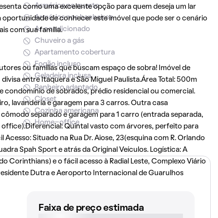
Armários no quarto
presenta como uma excelente opção para quem deseja um lar
Armários nos banheiros
 a oportunidade de conhecer este imóvel que pode ser o cenário
Ar condicionado
is com sua família.
Chuveiro a gás
Apartamento cobertura
Fogão incluso
utores ou famílias que buscam espaço de sobra! Imóvel de
Geladeira inclusa
 divisa entre Itaquera e São Miguel Paulista.Área Total: 500m
Banheiro adaptado
 de condomínio de sobrados, prédio residencial ou comercial.
Closet
eiro, lavanderia e garagem para 3 carros. Outra casa
Cozinha americana
l. cômodo separado e garagem para 1 carro (entrada separada,
Home-office
ffice).Diferencial: Quintal vasto com árvores, perfeito para
il Acesso: Situado na Rua Dr. Aiose, 23(esquina com R. Orlando
Quadra Spah Sport e atrás da Original Veículos. Logística: A
 Corinthians) e o fácil acesso à Radial Leste, Complexo Viário
esidente Dutra e Aeroporto Internacional de Guarulhos
Faixa de preço estimada