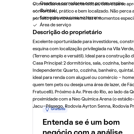
Quartos e corredores com portas amplas
Com todas essas características, esta casa se a
Quintal
confortável, prático e bem localizado. Não perca
Somente uma casa no terreno
perfeito para novas memórias e momentos especia
Área de serviço
Descrição do proprietário
Excelente oportunidade para investidores, constr
esquina com localização privilegiada na Vila Verde,
(Terreno amplo e versátil). Ideal para construção
Casa Principal: 2 dormitórios, sala, cozinha, banh
Independente: Quarto, cozinha, banheiro, quinta
ideal para renda com aluguel ou comércio - home o
quem tem pets ou deseja uma área de lazer, de Fác
Fratucelli). Próximo à Av. Pires do Rio, ao lado da 
proximidade com a Neo Química Arena (o estádio do
Jacu-Pêssego, Rodovia Ayrton Senna, Rodovia Pr
Gratuito
Entenda se é um bom
negócio com a análise