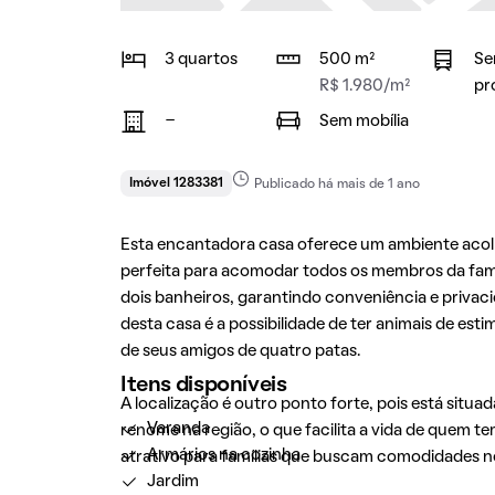
3 quartos
500 m²
Se
R$ 1.980/m²
pr
-
Sem mobília
Imóvel 1283381
Publicado há mais de 1 ano
Esta encantadora casa oferece um ambiente acolhe
perfeita para acomodar todos os membros da famí
dois banheiros, garantindo conveniência e privac
desta casa é a possibilidade de ter animais de e
de seus amigos de quatro patas.
Itens disponíveis
A localização é outro ponto forte, pois está situ
Varanda
renome na região, o que facilita a vida de quem te
Armários na cozinha
atrativo para famílias que buscam comodidades no 
Jardim