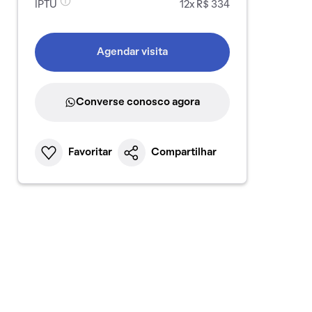
IPTU
12x R$ 334
Agendar visita
Converse conosco agora
Favoritar
Compartilhar