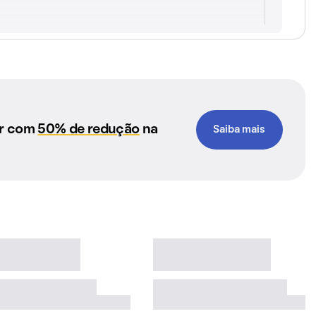
ar com
50% de redução
na
Saiba mais