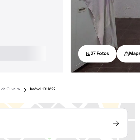
27 Fotos
Map
de Oliveira
Imóvel 1311622