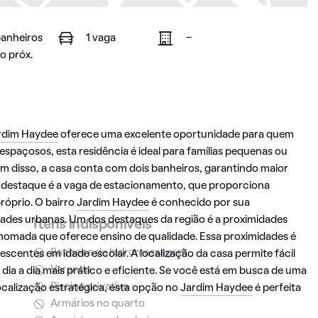
banheiros
1 vaga
-
o próx.
rdim Haydee
oferece uma excelente oportunidade para quem
spaçosos, esta residência é ideal para famílias pequenas ou
 disso, a casa conta com dois banheiros, garantindo maior
destaque é a vaga de estacionamento, que proporciona
róprio. O bairro
Jardim Haydee
é conhecido por sua
idades urbanas. Um dos destaques da região é a proximidades
Itens indisponíveis
enomada que oferece ensino de qualidade. Essa proximidades é
Banheira de hidromassagem
scentes em idade escolar. A localização da casa permite fácil
Varanda
dia a dia mais prático e eficiente. Se você está em busca de uma
Piscina privativa
calização estratégica, esta opção no
Jardim Haydee
é perfeita
Armários no quarto