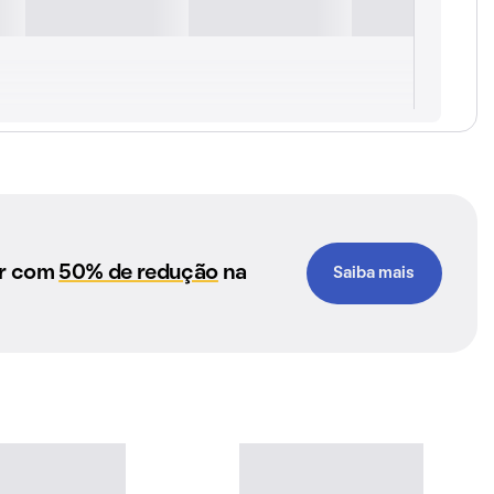
ar com
50% de redução
na
Saiba mais