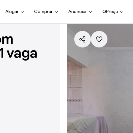
Alugar
Comprar
Anunciar
QPreço
om
1 vaga