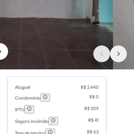
a
Aluguel
R$ 2.440
R$ 0
Condomínio
R$ 209
IPTU
R$ 41
Seguro incêndio
R$ 63
Taxa de serviço