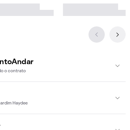
intoAndar
o o contrato
Jardim Haydee
r