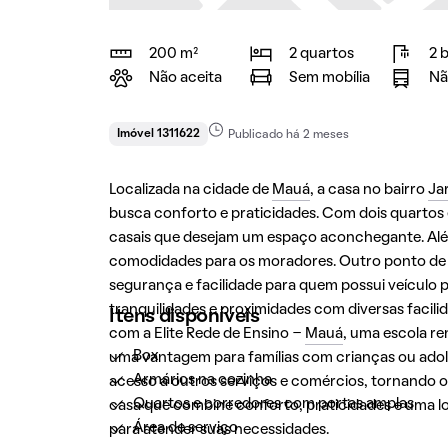
200 m²
2 quartos
2 
Não aceita
Sem mobília
Nã
Imóvel 1311622
Publicado há 2 meses
Localizada na cidade de
Mauá
, a casa no bairro
Ja
busca conforto e praticidades. Com dois quartos e
casais que desejam um espaço aconchegante. Além
comodidades para os moradores. Outro ponto de 
segurança e facilidade para quem possui veículo p
tranquilidades e proximidades com diversas facil
Itens disponíveis
com a Elite Rede de Ensino -
Mauá
, uma escola r
Box
uma vantagem para famílias com crianças ou adole
Armários na cozinha
acesso a outros serviços e comércios, tornando o 
Quartos e corredores com portas amplas
casa que combine conforto, praticidades e uma lo
Área de serviço
para atender suas necessidades.