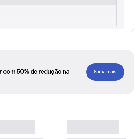
ar com
50% de redução
na
Saiba mais