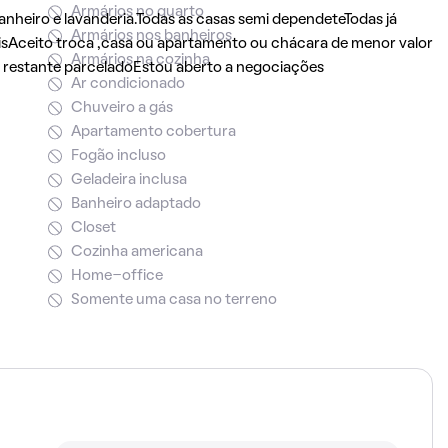
Armários no quarto
anheiro e lavanderia.Todas as casas semi dependeteTodas já
Armários nos banheiros
sAceito troca ,casa ou apartamento ou chácara de menor valor
Armários na cozinha
 o restante parceladoEstou aberto a negociações
Ar condicionado
Chuveiro a gás
Apartamento cobertura
Fogão incluso
Geladeira inclusa
Banheiro adaptado
Closet
Cozinha americana
Home-office
Somente uma casa no terreno