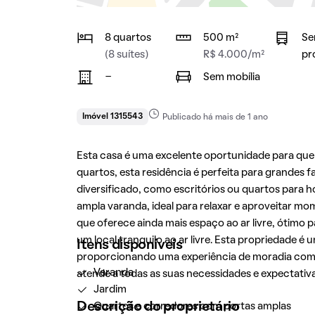
8 quartos
500 m²
Se
(8 suítes)
R$ 4.000/m²
pr
-
Sem mobília
Imóvel 1315543
Publicado há mais de 1 ano
Esta casa é uma excelente oportunidade para que
quartos, esta residência é perfeita para grandes 
diversificado, como escritórios ou quartos para 
ampla varanda, ideal para relaxar e aproveitar mom
que oferece ainda mais espaço ao ar livre, ótimo 
um local tranquilo ao ar livre. Esta propriedade
Itens disponíveis
proporcionando uma experiência de moradia compl
Varanda
atende a todas as suas necessidades e expectativa
Jardim
Descrição do proprietário
Quartos e corredores com portas amplas