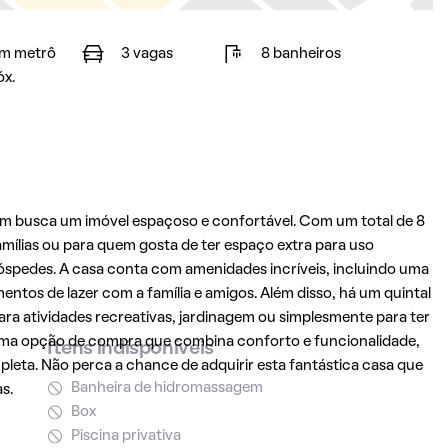
m metrô
3 vagas
8 banheiros
óx.
m busca um imóvel espaçoso e confortável. Com um total de 8
famílias ou para quem gosta de ter espaço extra para uso
hóspedes. A casa conta com amenidades incríveis, incluindo uma
entos de lazer com a família e amigos. Além disso, há um quintal
para atividades recreativas, jardinagem ou simplesmente para ter
 é uma opção de compra que combina conforto e funcionalidade,
Itens indisponíveis
eta. Não perca a chance de adquirir esta fantástica casa que
Banheira de hidromassagem
s.
Box
Piscina privativa