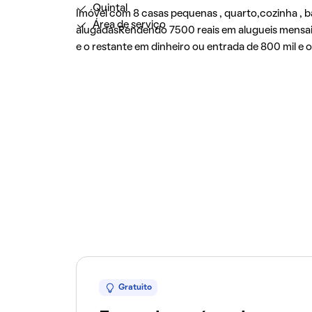
Quintal
Imóvel com 8 casas pequenas , quarto,cozinha , b
Área de serviço
alugadasRendendo 7500 reais em alugueis mensai
e o restante em dinheiro ou entrada de 800 mil e
Gratuito