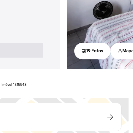
19 Fotos
Map
Imóvel 1315543