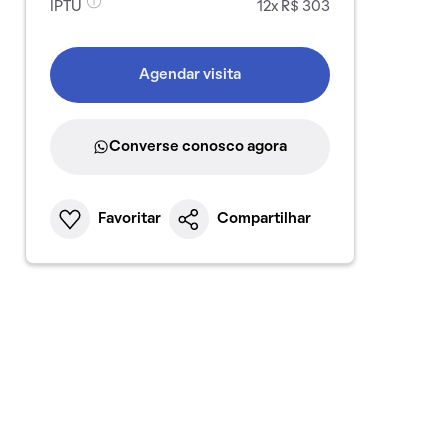
IPTU
12x R$ 303
Agendar visita
Converse conosco agora
Favoritar
Compartilhar