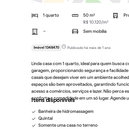
1 quarto
50 m²
Pr
R$ 10.120/m²
-
Sem mobília
Imóvel 1348470
Publicado há mais de 1 ano
Linda casa com 1 quarto, ideal para quem busca co
garagem, proporcionando segurança e facilidade pa
casais que desejam viver em um ambiente acolhed
espaços são bem aproveitados, garantindo funcional
acesso a comércios, serviços e lazer. Não perca 
conforto e comodidade em um só lugar. Agende um
Itens disponíveis
Banheira de hidromassagem
Quintal
Somente uma casa no terreno