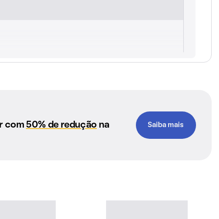
ar com
50% de redução
na
Saiba mais