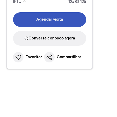
IPTU
12x R$ 125
Agendar visita
Converse conosco agora
Favoritar
Compartilhar