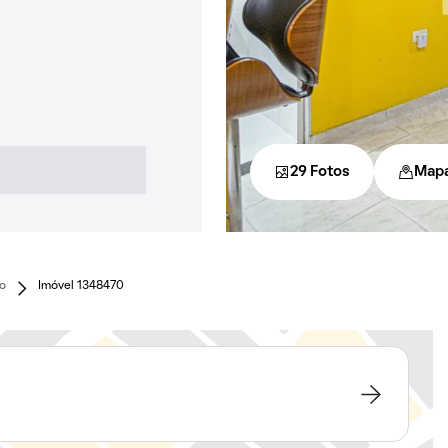
29 Fotos
Map
io
Imóvel 1348470