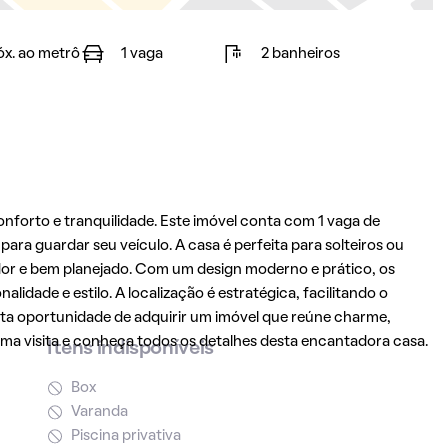
óx. ao metrô
1 vaga
2 banheiros
nforto e tranquilidade. Este imóvel conta com 1 vaga de
ra guardar seu veículo. A casa é perfeita para solteiros ou
or e bem planejado. Com um design moderno e prático, os
idade e estilo. A localização é estratégica, facilitando o
esta oportunidade de adquirir um imóvel que reúne charme,
a visita e conheça todos os detalhes desta encantadora casa.
Itens indisponíveis
Box
Varanda
Piscina privativa