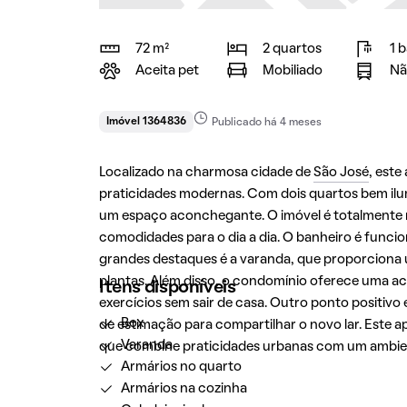
72 m²
2 quartos
1 
Aceita pet
Mobiliado
Nã
Imóvel 1364836
Publicado há 4 meses
Localizado na charmosa cidade de
São José
, est
praticidades modernas. Com dois quartos bem ilum
um espaço aconchegante. O imóvel é totalmente
comodidades para o dia a dia. O banheiro é func
grandes destaques é a varanda, que proporciona 
plantas. Além disso, o condomínio oferece uma ac
Itens disponíveis
exercícios sem sair de casa. Outro ponto positivo 
Box
de estimação para compartilhar o novo lar. Este
Varanda
que combine praticidades urbanas com um ambie
Armários no quarto
Armários na cozinha