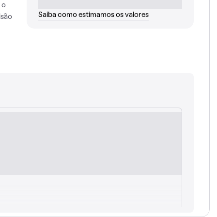
 o
Saiba como estimamos os valores
isão