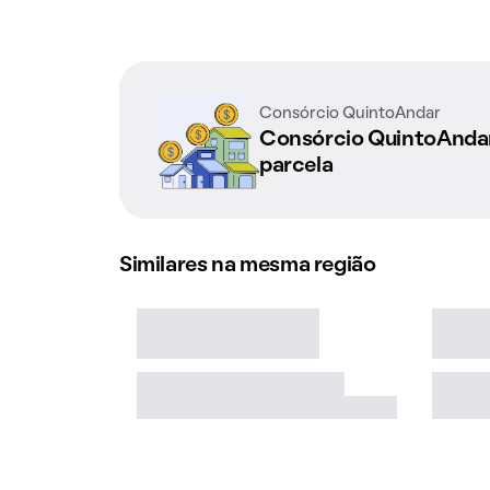
Consórcio QuintoAndar
Consórcio QuintoAnd
parcela
Similares na mesma região