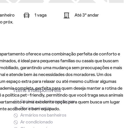
banheiro
1 vaga
Até 3° andar
o próx.
e apartamento oferece uma combinação perfeita de conforto e
inados, é ideal para pequenas famílias ou casais que buscam
 mobiliado, garantindo uma mudança sem preocupações e mais
ional e atende bem às necessidades dos moradores. Um dos
um espaço extra para relaxar ou até mesmo cultivar algumas
ademia completa, perfeita para quem deseja manter a rotina de
Itens indisponíveis
é a política pet-friendly, permitindo que você traga seus animais
Banheira de hidromassagem
 apartamento é uma excelente opção para quem busca um lugar
Piscina privativa
nte acolhedor e bem equipado.
Armários nos banheiros
Ar condicionado