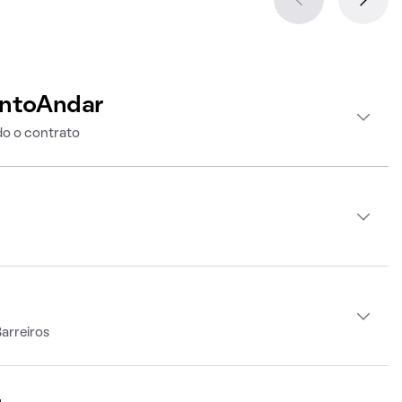
intoAndar
o o contrato
arreiros