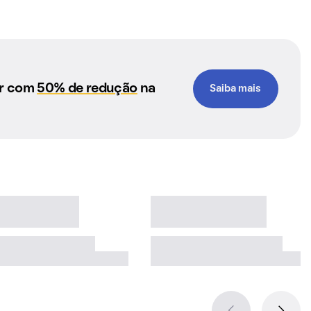
ar com
50% de redução
na
Saiba mais