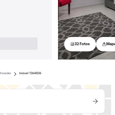
32 Fotos
Map
chroeder
Imóvel 1364836