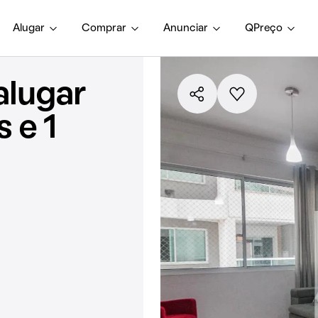
Alugar
Comprar
Anunciar
QPreço
alugar
 e 1