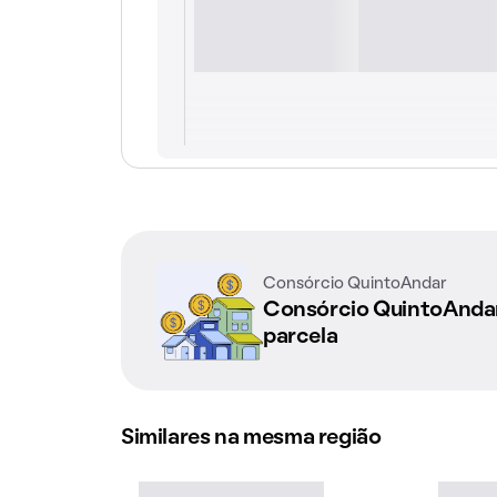
Consórcio QuintoAndar
Consórcio QuintoAnd
parcela
Similares na mesma região