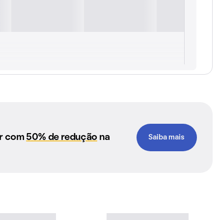
ar com
50% de redução
na
Saiba mais