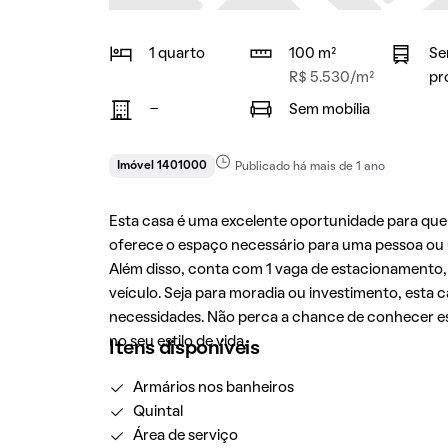
1 quarto
100 m²
Se
R$ 5.530/m²
pr
-
Sem mobília
Imóvel 1401000
Publicado há mais de 1 ano
Esta casa é uma excelente oportunidade para que
oferece o espaço necessário para uma pessoa ou
Além disso, conta com 1 vaga de estacionamento
veículo. Seja para moradia ou investimento, esta 
necessidades. Não perca a chance de conhecer es
no seu estilo de vida.
Itens disponíveis
Armários nos banheiros
Quintal
Área de serviço