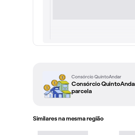
Consórcio QuintoAndar
Consórcio QuintoAnd
parcela
Similares na mesma região