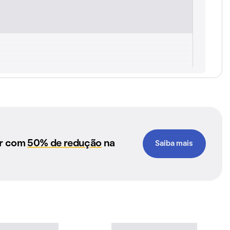
ar com
50% de redução
na
Saiba mais