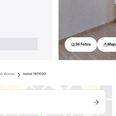
38 Fotos
Map
es Vessoni
Imóvel 1401000