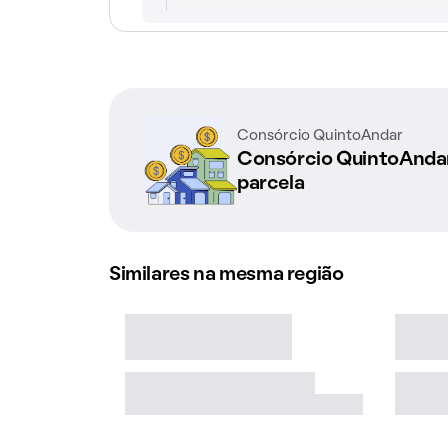
Consórcio QuintoAndar
Consórcio QuintoAnd
parcela
Similares na mesma região