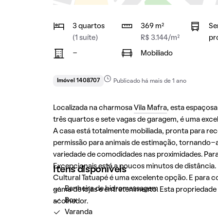
3 quartos
369 m²
Se
(1 suíte)
R$ 3.144/m²
pr
-
Mobiliado
Imóvel 1408707
Publicado há mais de 1 ano
Localizada na charmosa
Vila Mafra
, esta espaços
três quartos e sete vagas de garagem, é uma exce
A casa está totalmente mobiliada, pronta para re
permissão para animais de estimação, tornando-a 
variedade de comodidades nas proximidades. Para 
Excepcionais está a poucos minutos de distância
Itens disponíveis
Cultural Tatuapé é uma excelente opção. E para c
Banheira de hidromassagem
gama de lojas e entretenimento. Esta propriedad
Box
acolhedor.
Varanda