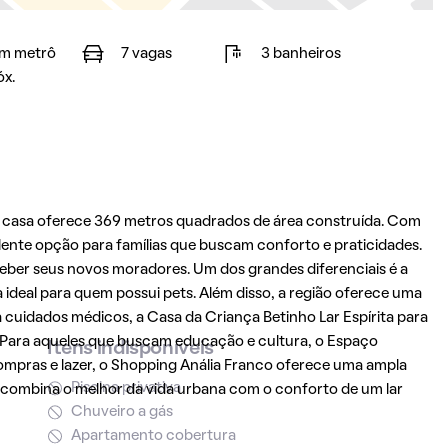
m metrô
7 vagas
3 banheiros
óx.
a casa oferece 369 metros quadrados de área construída. Com
lente opção para famílias que buscam conforto e praticidades.
ceber seus novos moradores. Um dos grandes diferenciais é a
ideal para quem possui pets. Além disso, a região oferece uma
cuidados médicos, a Casa da Criança Betinho Lar Espírita para
. Para aqueles que buscam educação e cultura, o Espaço
Itens indisponíveis
ompras e lazer, o Shopping Anália Franco oferece uma ampla
Piscina privativa
e combina o melhor da vida urbana com o conforto de um lar
Chuveiro a gás
Apartamento cobertura