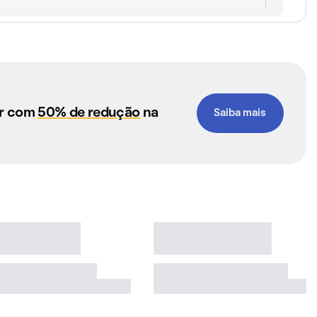
ar com
50% de redução
na
Saiba mais