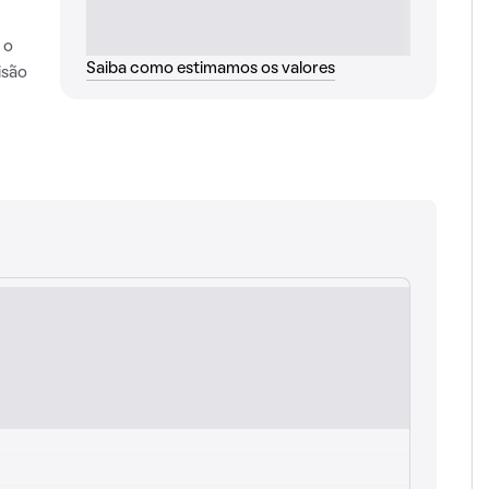
 o
Saiba como estimamos os valores
isão