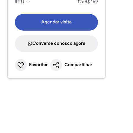
IPTU
12x R$ 169
Agendar visita
Converse conosco agora
Favoritar
Compartilhar