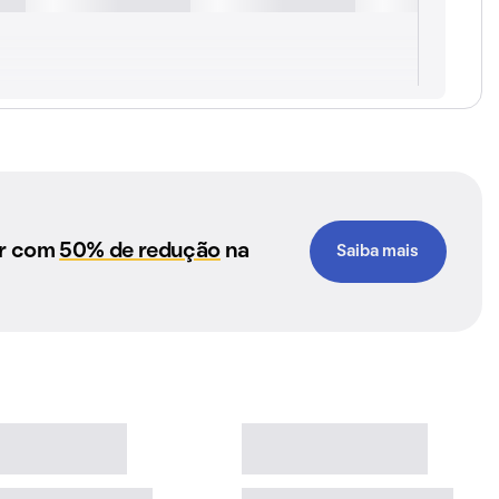
ar com
50% de redução
na
Saiba mais