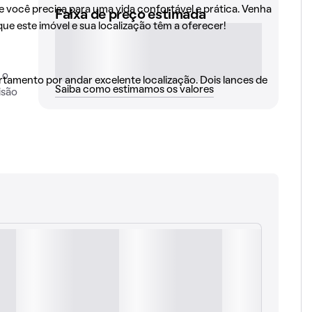
 você precisa para uma vida confortável e prática. Venha
Faixa de preço estimada
e este imóvel e sua localização têm a oferecer!
 o
mento por andar excelente localização. Dois lances de
Saiba como estimamos os valores
isão