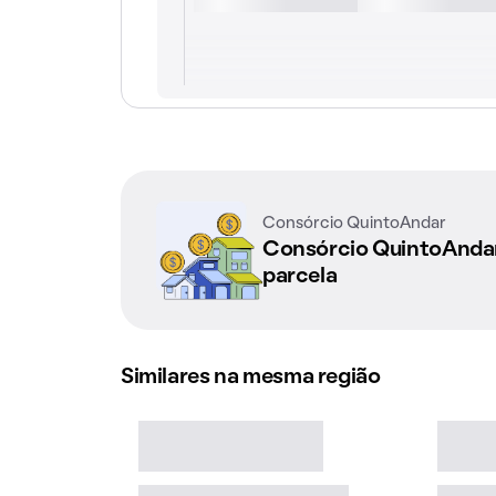
Consórcio QuintoAndar
Consórcio QuintoAnd
parcela
Similares na mesma região