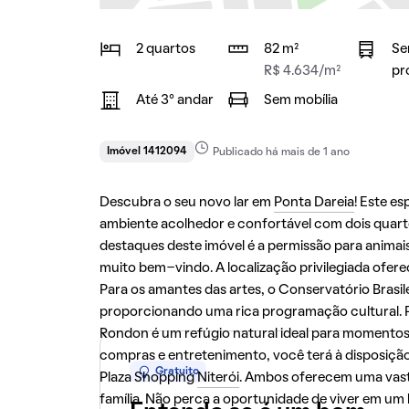
2 quartos
82 m²
Se
R$ 4.634/m²
pr
Até 3° andar
Sem mobília
Imóvel 1412094
Publicado há mais de 1 ano
Descubra o seu novo lar em
Ponta Dareia
! Este e
ambiente acolhedor e confortável com dois quart
destaques deste imóvel é a permissão para animai
muito bem-vindo. A localização privilegiada ofere
Para os amantes das artes, o Conservatório Brasil
proporcionando uma rica programação cultural. Pa
Rondon é um refúgio natural ideal para momentos
compras e entretenimento, você terá à disposição
Gratuito
Plaza Shopping
Niterói
. Ambos oferecem uma vasta
família. Não perca a oportunidade de viver em um 