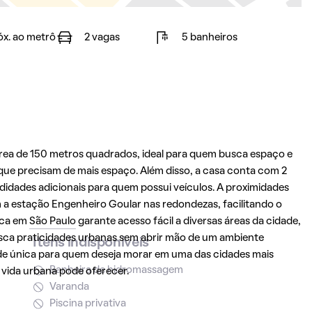
óx. ao metrô
2 vagas
5 banheiros
área de 150 metros quadrados, ideal para quem busca espaço e
 que precisam de mais espaço. Além disso, a casa conta com 2
dades adicionais para quem possui veículos. A proximidades
m a estação Engenheiro Goular nas redondezas, facilitando o
ica em
São Paulo
garante acesso fácil a diversas áreas da cidade,
ca praticidades urbanas sem abrir mão de um ambiente
Itens indisponíveis
ade única para quem deseja morar em uma das cidades mais
Banheira de hidromassagem
a vida urbana pode oferecer.
Varanda
Piscina privativa