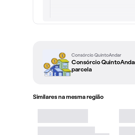
Consórcio QuintoAndar
Consórcio QuintoAnd
parcela
Similares na mesma região