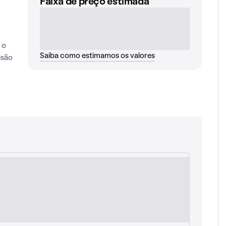
Faixa de preço estimada
 o
Saiba como estimamos os valores
isão