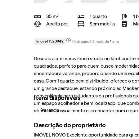
35 m²
1 quarto
1 
Aceita pet
Sem mobília
Me
Imóvel 1523942
Publicado há mais de 1 ano
Descubra um maravilhoso studio ou kitchenette
quadrados, perfeito para quem busca modernidad
encantadora varanda, proporcionando uma excelent
casa. Com 1 quarto bem distribuído, oferece o co
um grande destaque, estando próximo ao Mackenz
conveniência para estudantes ou profissionais q
Itens disponíveis
um espaço acolhedor e bem localizado, que combi
Varanda
conhecer pessoalmente e se encantar com o que e
Descrição do proprietário
IMÓVEL NOVO Excelente oportunidade para quem b