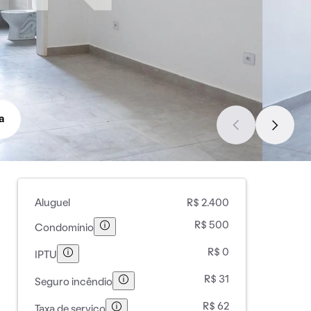
a
Aluguel
R$ 2.400
R$ 500
Condomínio
R$ 0
IPTU
R$ 31
Seguro incêndio
R$ 62
Taxa de serviço