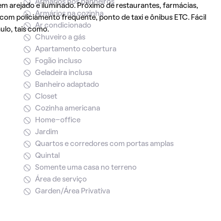
Armários nos banheiros
 arejado e iluminado. Próximo de restaurantes, farmácias,
Armários na cozinha
 com policiamento frequente, ponto de taxi e ônibus ETC. Fácil
Ar condicionado
ulo, tais como.
Chuveiro a gás
Apartamento cobertura
Fogão incluso
Geladeira inclusa
Banheiro adaptado
Closet
Cozinha americana
Home-office
Jardim
Quartos e corredores com portas amplas
Quintal
Somente uma casa no terreno
Área de serviço
Garden/Área Privativa