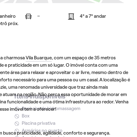
banheiro
-
4° a 7° andar
trô próx.
 na charmosa
Vila Buarque
, com um espaço de 35 metros
e e praticidade em um só lugar. O imóvel conta com uma
e área para relaxar e aproveitar o ar livre, mesmo dentro de
nforto necessário para uma pessoa ou um casal. A localização é
ie, uma renomada universidade que traz ainda mais
ue atuam na região. Não perca essa oportunidade de morar em
Itens indisponíveis
na funcionalidade e uma ótima infraestrutura ao redor. Venha
Banheira de hidromassagem
sse imóvel tem a oferecer!
Box
Piscina privativa
Armários no quarto
usca praticidade, agilidade, conforto e segurança.