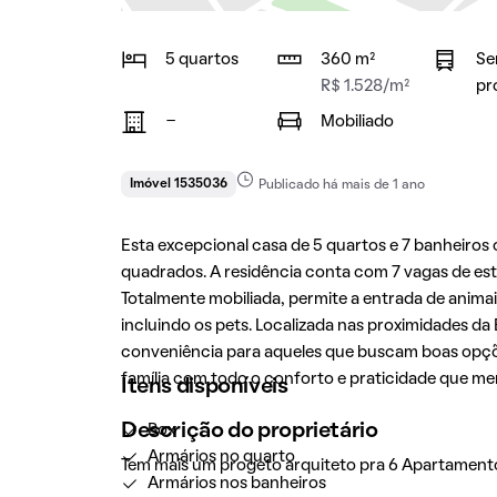
5 quartos
360 m²
Se
R$ 1.528/m²
pr
-
Mobiliado
Imóvel 1535036
Publicado há mais de 1 ano
Esta excepcional casa de 5 quartos e 7 banheiro
quadrados. A residência conta com 7 vagas de esta
Totalmente mobiliada, permite a entrada de animai
incluindo os pets. Localizada nas proximidades da 
conveniência para aqueles que buscam boas opçõe
família com todo o conforto e praticidade que m
Itens disponíveis
Descrição do proprietário
Box
Armários no quarto
Tem mais um progeto arquiteto pra 6 Apartament
Armários nos banheiros