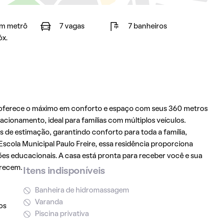
m metrô
7 vagas
7 banheiros
óx.
s oferece o máximo em conforto e espaço com seus 360 metros
cionamento, ideal para famílias com múltiplos veículos.
s de estimação, garantindo conforto para toda a família,
Escola Municipal Paulo Freire, essa residência proporciona
s educacionais. A casa está pronta para receber você e sua
erecem.
Itens indisponíveis
Banheira de hidromassagem
Varanda
os
Piscina privativa