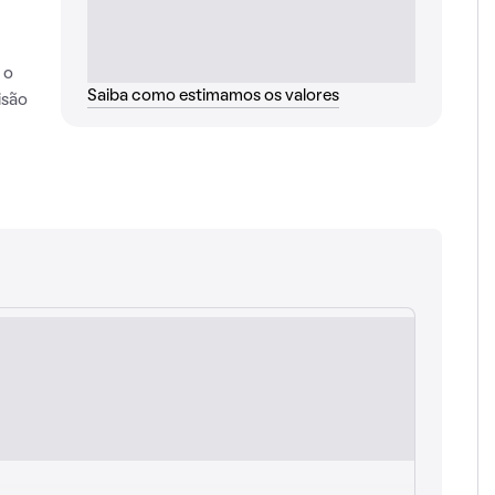
 o
Saiba como estimamos os valores
isão