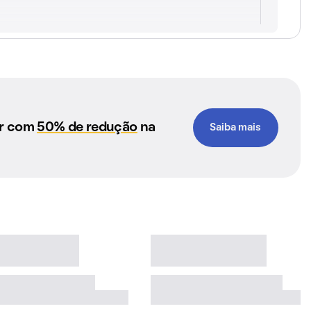
ar com
50% de redução
na
Saiba mais