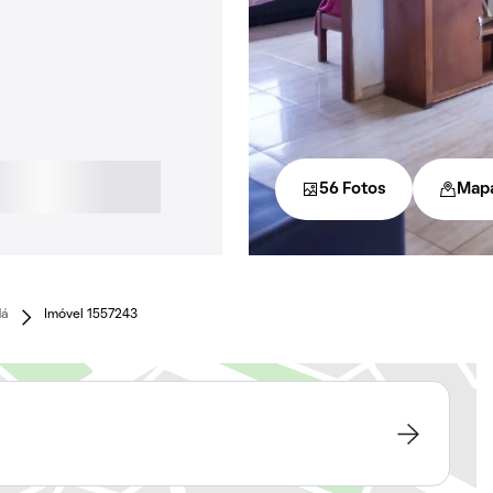
56 Fotos
Map
dá
Imóvel 1557243