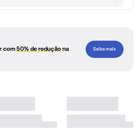
ar com
50% de redução
na
Saiba mais