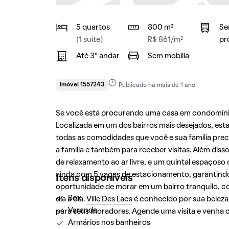
5 quartos
800 m²
Se
(1 suíte)
R$ 861/m²
pr
Até 3° andar
Sem mobília
Imóvel 1557243
Publicado há mais de 1 ano
Se você está procurando uma casa em condomín
Localizada em um dos bairros mais desejados, es
todas as comodidades que você e sua família prec
a família e também para receber visitas. Além dis
de relaxamento ao ar livre, e um quintal espaços
ainda com 5 vagas de estacionamento, garantind
Itens disponíveis
oportunidade de morar em um bairro tranquilo, co
Box
dia a dia.
Ville Des Lacs
é conhecido por sua beleza 
Varanda
para seus moradores. Agende uma visita e venha c
Armários nos banheiros