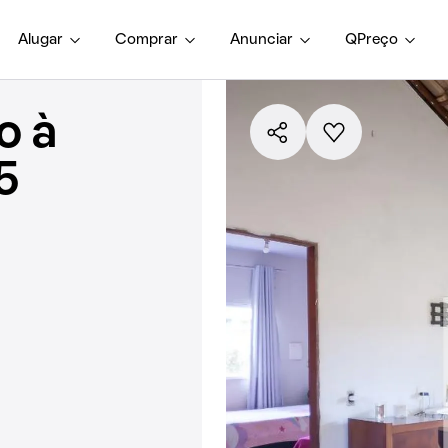
Alugar
Comprar
Anunciar
QPreço
o à
5