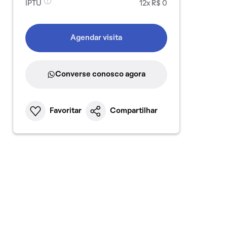
IPTU
12x R$ 0
Agendar visita
Converse conosco agora
Favoritar
Compartilhar