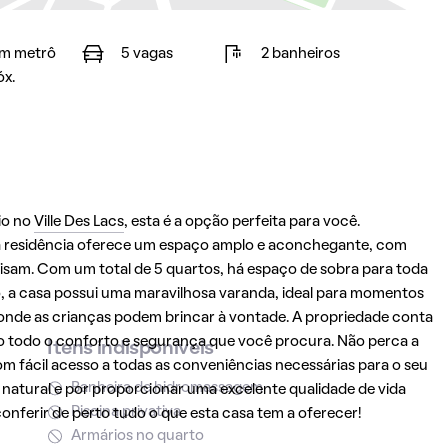
m metrô
5 vagas
2 banheiros
óx.
io no
Ville Des Lacs
, esta é a opção perfeita para você.
ta residência oferece um espaço amplo e aconchegante, com
isam. Com um total de 5 quartos, há espaço de sobra para toda
so, a casa possui uma maravilhosa varanda, ideal para momentos
o onde as crianças podem brincar à vontade. A propriedade conta
o todo o conforto e segurança que você procura. Não perca a
Itens indisponíveis
m fácil acesso a todas as conveniências necessárias para o seu
Banheira de hidromassagem
natural e por proporcionar uma excelente qualidade de vida
Piscina privativa
onferir de perto tudo o que esta casa tem a oferecer!
Armários no quarto