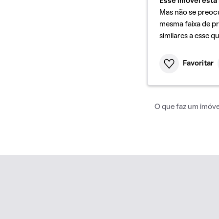
Esse imóvel está 
Mas não se preoc
mesma faixa de pr
similares a esse q
Favoritar
O que faz um imóvel