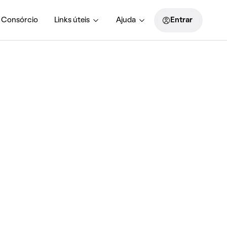
Consórcio
Links úteis
Ajuda
Entrar