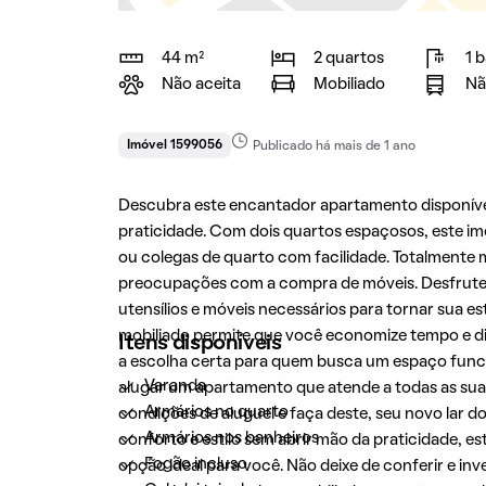
44 m²
2 quartos
1 
Não aceita
Mobiliado
Nã
Imóvel 1599056
Publicado há mais de 1 ano
Descubra este encantador apartamento disponível
praticidade. Com dois quartos espaçosos, este im
ou colegas de quarto com facilidade. Totalmente
preocupações com a compra de móveis. Desfrute
utensílios e móveis necessários para tornar sua e
mobiliado permite que você economize tempo e di
Itens disponíveis
a escolha certa para quem busca um espaço funci
Varanda
alugar um apartamento que atende a todas as suas 
Armários no quarto
condições de aluguel e faça deste, seu novo lar d
Armários nos banheiros
conforto e estilo sem abrir mão da praticidade, e
Fogão incluso
opção ideal para você. Não deixe de conferir e in