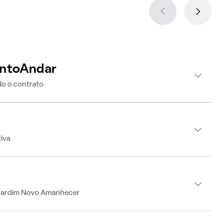
intoAndar
o o contrato
iva
 Jardim Novo Amanhecer