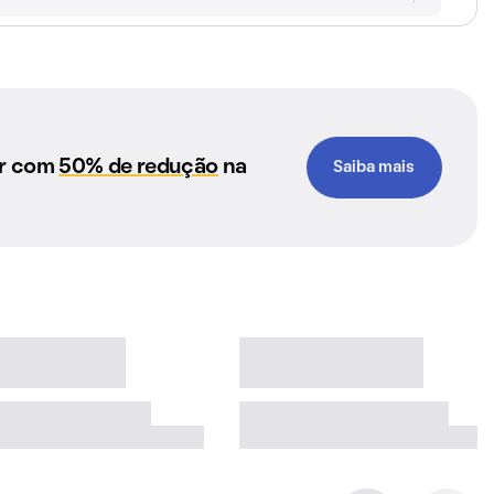
ar com
50% de redução
na
Saiba mais