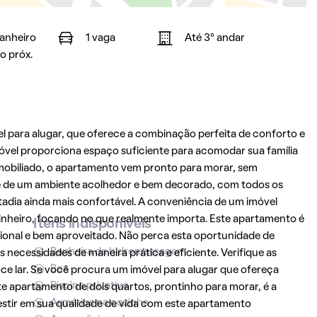
banheiro
1 vaga
Até 3° andar
o próx.
 para alugar, que oferece a combinação perfeita de conforto e
óvel proporciona espaço suficiente para acomodar sua família
 mobiliado, o apartamento vem pronto para morar, sem
 de um ambiente acolhedor e bem decorado, com todos os
stadia ainda mais confortável. A conveniência de um imóvel
nheiro, focando no que realmente importa. Este apartamento é
Itens indisponíveis
onal e bem aproveitado. Não perca esta oportunidade de
Banheira de hidromassagem
necessidades de maneira prática e eficiente. Verifique as
Box
oce lar. Se você procura um imóvel para alugar que ofereça
Piscina privativa
ste apartamento de dois quartos, prontinho para morar, é a
Armários na cozinha
vestir em sua qualidade de vida com este apartamento