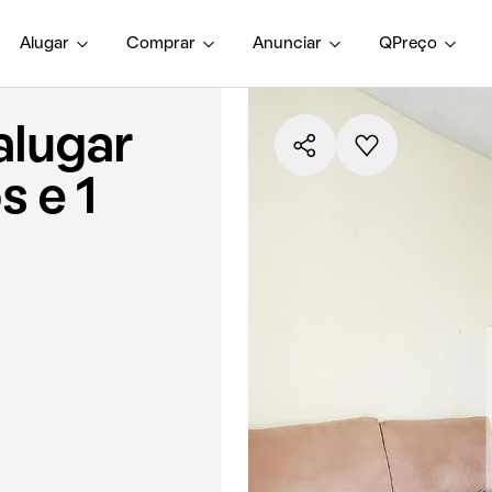
Alugar
Comprar
Anunciar
QPreço
alugar
 e 1