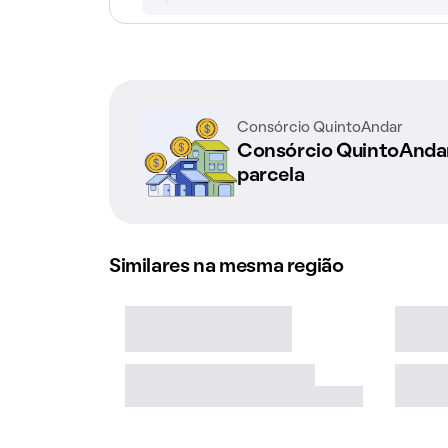
Consórcio QuintoAndar
Consórcio QuintoAnd
parcela
Similares na mesma região