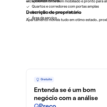
Geladeira inclusa
excepcionalmente bem mobiliado e pronto para al
Quartos e corredores com portas amplas
Descrição do proprietário
Somente uma casa no terreno
Área de serviço
Apartamento moveis tudo em otimo estado.. proxi
Gratuito
Entenda se é um bom
negócio com a análise
Q
Preço