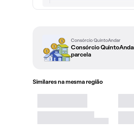
Consórcio QuintoAndar
Consórcio QuintoAnd
parcela
Similares na mesma região