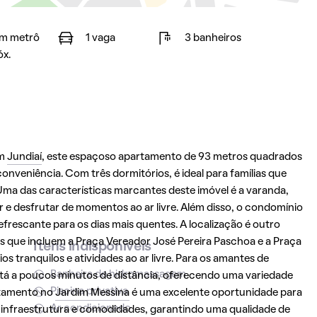
m metrô
1 vaga
3 banheiros
óx.
em
Jundiaí
, este espaçoso apartamento de 93 metros quadrados
nveniência. Com três dormitórios, é ideal para famílias que
ma das características marcantes deste imóvel é a varanda,
e desfrutar de momentos ao ar livre. Além disso, o condomínio
rescante para os dias mais quentes. A localização é outro
 que incluem a Praça Vereador José Pereira Paschoa e a Praça
Itens indisponíveis
s tranquilos e atividades ao ar livre. Para os amantes de
Banheira de hidromassagem
á a poucos minutos de distância, oferecendo uma variedade
Piscina privativa
artamento no
Jardim Messina
é uma excelente oportunidade para
Ar condicionado
infraestrutura e comodidades, garantindo uma qualidade de