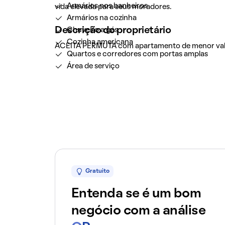
Armários nos banheiros
vida elevada para seus moradores.
Armários na cozinha
Descrição do proprietário
Chuveiro a gás
Cozinha americana
ACEITA PERMUTA com apartamento de menor val
Quartos e corredores com portas amplas
Área de serviço
Gratuito
Entenda se é um bom
negócio com a análise