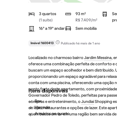
3 quartos
93 m²
Se
(1 suíte)
R$ 7.409/m²
pr
16° a 19° andar
Sem mobília
Imóvel 1600413
Publicado há mais de 1 ano
Localizado no charmoso bairro
Jardim Messina
, 
oferece uma combinação perfeita de conforto e co
buscam um espaço acolhedor e bem distribuído. U
proporcionando um espaço agradável para relaxar 
conta com uma piscina, oferecendo uma opção ref
ponto forte deste apartamento, com proximidades
Itens disponíveis
Governador Pedro de Toledo, perfeitas para passeio
Box
compras e entretenimento, o
Jundiaí
Shopping est
Varanda
de lojas, restaurantes e opções de lazer. Este ap
Armários no quarto
quem busca um lar em uma região bem servida de 