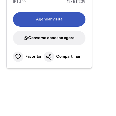
IPTU
12x R$ 209
Agendar visita
Converse conosco agora
Favoritar
Compartilhar