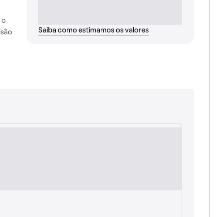
 o
Saiba como estimamos os valores
isão