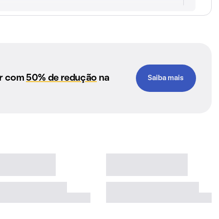
ar com
50% de redução
na
Saiba mais